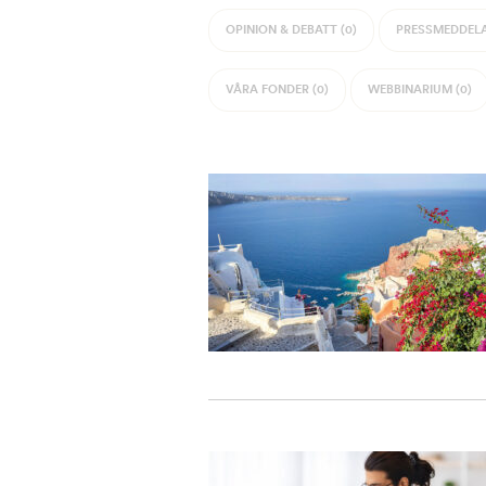
OPINION & DEBATT (0)
PRESSMEDDELA
VÅRA FONDER (0)
WEBBINARIUM (0)