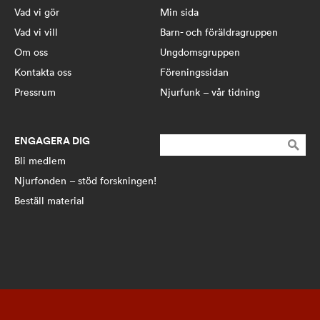
Vad vi gör
Min sida
Vad vi vill
Barn- och föräldragruppen
Om oss
Ungdomsgruppen
Kontakta oss
Föreningssidan
Pressrum
Njurfunk – vår tidning
ENGAGERA DIG
Sök
efter:
Bli medlem
Njurfonden – stöd forskningen!
Beställ material