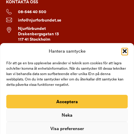
KONTAKTA OSS
08-546 40 500
info@njurforbundet.se
Njurförbundet
Drakenbergsgatan 13
117 41 Stockholm
Hantera samtycke
FÖLJ OSS
För att ge en bra upplevelse använder vi teknik som cookies för att lagra
och/eller komma åt enhetsinformation. När du samtycker till dessa tekniker
kan vi behandla data som surfbeteende eller unika ID:n på denna
webbplats. Om du inte samtycker eller om du återkallar ditt samtycke kan
detta påverka vissa funktioner negativt.
Acceptera
Neka
Visa preferenser
Bankgiro 690-1334
Org nr: 802006-1332