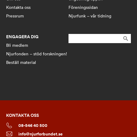
Kontakta oss
Föreningssidan
Pressrum
Njurfunk – vår tidning
ENGAGERA DIG
Sök
efter:
Bli medlem
Njurfonden – stöd forskningen!
Beställ material
KONTAKTA OSS
08-546 40 500
info@njurforbundet.se