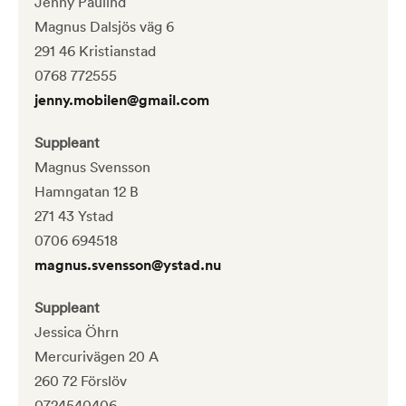
Jenny Paulind
Magnus Dalsjös väg 6
291 46 Kristianstad
0768 772555
jenny.mobilen@gmail.com
Suppleant
Magnus Svensson
Hamngatan 12 B
271 43 Ystad
0706 694518
magnus.svensson@ystad.nu
Suppleant
Jessica Öhrn
Mercurivägen 20 A
260 72 Förslöv
0724540406