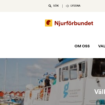
Skip
SÖK
LYSSNA
to
content
OM OSS
VAL
Väl