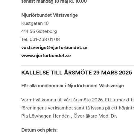
senast måndag 18 maj kl. 10.00
Njurförbundet Västsverige
Kustgatan 10
414 56 Göteborg
Tel. 031-338 01 08
vastsverige@njurforbundet.se
www.njurforbundet.se
KALLELSE TILL ÅRSMÖTE 29 MARS 2026
För alla medlemmar i Njurförbundet Västsverige
Varmt välkomna till vårt årsmöte 2026. Ett utmärkt tillfä
föreningens verksamhet samt få lyssna på ett högint
Pia Löwhagen Hendén , Överläkare Med. Dr.
Datum och plats: