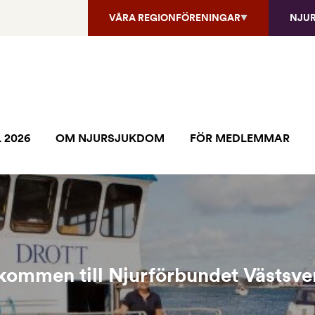
VÅRA REGIONFÖRENINGAR
NJU
 2026
OM NJURSJUKDOM
FÖR MEDLEMMAR
kommen till Njurförbundet Västsve