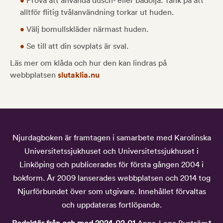
•
Prova att använda dusch- eller badolja. Tänk på att
alltför flitig tvålanvändning torkar ut huden.
•
Välj bomullskläder närmast huden.
•
Se till att din sovplats är sval.
Läs mer om klåda och hur den kan lindras på
webbplatsen
slutaklia.nu
Njurdagboken är framtagen i samarbete med Karolinska
Universitetssjukhuset och Universitetssjukhuset i
Linköping och publicerades för första gången 2004 i
bokform. År 2009 lanserades webbplatsen och 2014 tog
Njurförbundet över som utgivare. Innehållet förvaltas
och uppdateras fortlöpande.