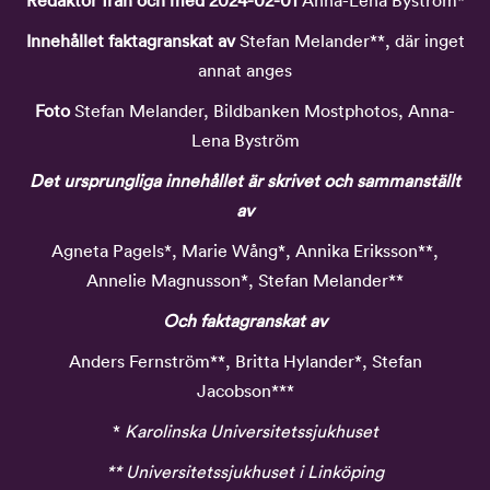
Redaktör från och med 2024-02-01
Anna-Lena Byström*
Innehållet faktagranskat av
Stefan Melander**, där inget
annat anges
Foto
Stefan Melander, Bildbanken Mostphotos, Anna-
Lena Byström
Det ursprungliga innehållet är skrivet och sammanställt
av
Agneta Pagels*, Marie Wång*, Annika Eriksson**,
Annelie Magnusson*, Stefan Melander**
Och faktagranskat av
Anders Fernström**, Britta Hylander*, Stefan
Jacobson***
*
Karolinska Universitetssjukhuset
** Universitetssjukhuset i Linköping