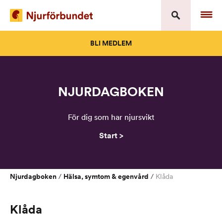
Skip
to
content
BLI MEDLEM
NJURDAGBOKEN
För dig som har njursvikt
Start >
Njurdagboken
Hälsa, symtom & egenvård
/
/
Klåda
Klåda