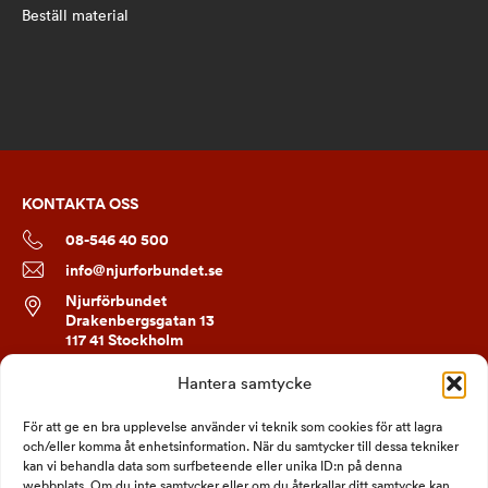
Beställ material
KONTAKTA OSS
08-546 40 500
info@njurforbundet.se
Njurförbundet
Drakenbergsgatan 13
117 41 Stockholm
Hantera samtycke
FÖLJ OSS
För att ge en bra upplevelse använder vi teknik som cookies för att lagra
och/eller komma åt enhetsinformation. När du samtycker till dessa tekniker
kan vi behandla data som surfbeteende eller unika ID:n på denna
webbplats. Om du inte samtycker eller om du återkallar ditt samtycke kan