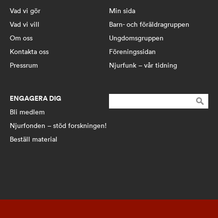
Vad vi gör
Min sida
Vad vi vill
Barn- och föräldragruppen
Om oss
Ungdomsgruppen
Kontakta oss
Föreningssidan
Pressrum
Njurfunk – vår tidning
ENGAGERA DIG
Sök
efter:
Bli medlem
Njurfonden – stöd forskningen!
Beställ material