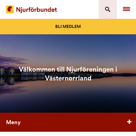
Skip
to
content
BLI MEDLEM
Välkommen till Njurföreningen i
Västernorrland
Meny