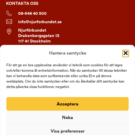
KONTAKTA OSS
08-546 40 500
info@njurforbundet.se
Njurförbundet
Drakenbergsgatan 13
117 41 Stockholm
Hantera samtycke
FÖLJ OSS
För att ge en bra upplevelse använder vi teknik som cookies för att lagra
och/eller komma åt enhetsinformation. När du samtycker till dessa tekniker
kan vi behandla data som surfbeteende eller unika ID:n på denna
webbplats. Om du inte samtycker eller om du återkallar ditt samtycke kan
detta påverka vissa funktioner negativt.
Acceptera
Neka
Visa preferenser
Bankgiro 690-1334
Org nr: 802006-1332