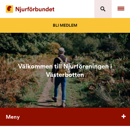
Skip
to
content
BLI MEDLEM
Välkommen till Njurföreningen i
Västerbotten
Meny