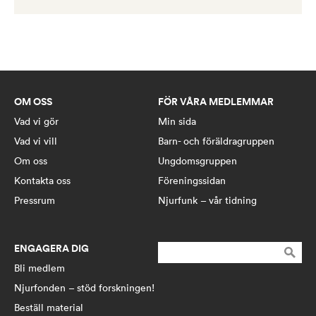
OM OSS
FÖR VÅRA MEDLEMMAR
Vad vi gör
Min sida
Vad vi vill
Barn- och föräldragruppen
Om oss
Ungdomsgruppen
Kontakta oss
Föreningssidan
Pressrum
Njurfunk – vår tidning
ENGAGERA DIG
Sök
efter:
Bli medlem
Njurfonden – stöd forskningen!
Beställ material