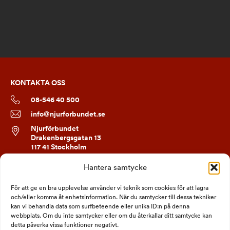
KONTAKTA OSS
08-546 40 500
info@njurforbundet.se
Njurförbundet
Drakenbergsgatan 13
117 41 Stockholm
Hantera samtycke
FÖLJ OSS
För att ge en bra upplevelse använder vi teknik som cookies för att lagra
och/eller komma åt enhetsinformation. När du samtycker till dessa tekniker
kan vi behandla data som surfbeteende eller unika ID:n på denna
webbplats. Om du inte samtycker eller om du återkallar ditt samtycke kan
detta påverka vissa funktioner negativt.