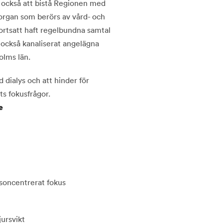
å också att bistå Regionen med
 organ som berörs av vård- och
ortsatt haft regelbundna samtal
också kanaliserat angelägna
olms län.
 dialys och att hinder för
ts fokusfrågor.
e
soncentrerat fokus
ursvikt