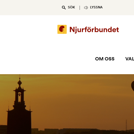
Skip
SÖK
LYSSNA
to
content
OM OSS
VAL