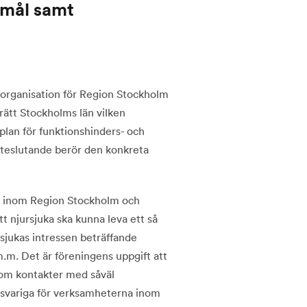
 mål samt
 organisation för Region Stockholm
ätt Stockholms län vilken
plan för funktionshinders- och
teslutande berör den konkreta
uka inom Region Stockholm och
t njursjuka ska kunna leva ett så
ursjukas intressen beträffande
m.m. Det är föreningens uppgift att
nom kontakter med såväl
ariga för verksamheterna inom