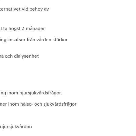
ternativet vid behov av
ll ta högst 3 månader
ngsinsatser från vården stärker
cka och dialysenhet
ling inom njursjukvårdsfrågor.
ner inom hälso- och sjukvårdsfrågor
njursjukvården