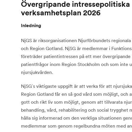
Övergripande intressepolitiska
verksamhetsplan 2026
Inledning
NjGS är riksorganisationen Njurförbundets regionala
och Region Gotland. NjSG är medlemmar i Funktionsr
företräder patientintressen på ett mer övergripande 
patientfrågor inom Region Stockholm och som inte u
njursjukvården.
NjSG´s viktigaste uppgift är att verka för att njursj
Region Gotland får en så god vård som möjligt, och at
gott och rikt liv som möjligt, genom att tillvarata nj
behandling, vård, rehabilitering och social trygghet 
hålla sig informerad om den verkliga situationen ge
medlemmar som genom regelbundna möten med ansv