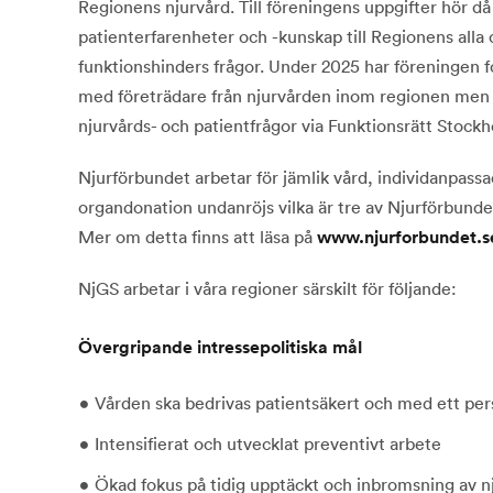
Regionens njurvård. Till föreningens uppgifter hör d
patienterfarenheter och -kunskap till Regionens alla
funktionshinders frågor. Under 2025 har föreningen f
med företrädare från njurvården inom regionen men 
njurvårds- och patientfrågor via Funktionsrätt Stockh
Njurförbundet arbetar för jämlik vård, individanpassad
organdonation undanröjs vilka är tre av Njurförbunde
Mer om detta finns att läsa på
www.njurforbundet.s
NjGS arbetar i våra regioner särskilt för följande:
Övergripande intressepolitiska mål
Vården ska bedrivas patientsäkert och med ett per
Intensifierat och utvecklat preventivt arbete
Ökad fokus på tidig upptäckt och inbromsning av nj