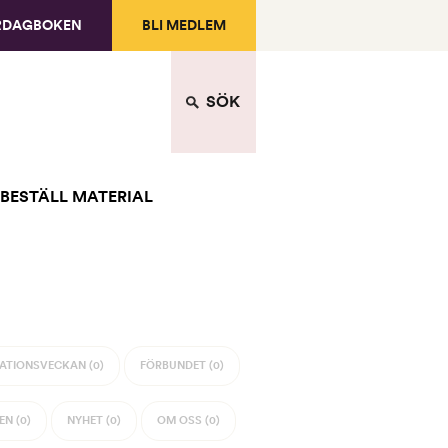
RDAGBOKEN
BLI MEDLEM
SÖK
BESTÄLL MATERIAL
ATIONSVECKAN (0)
FÖRBUNDET (0)
N (0)
NYHET (0)
OM OSS (0)