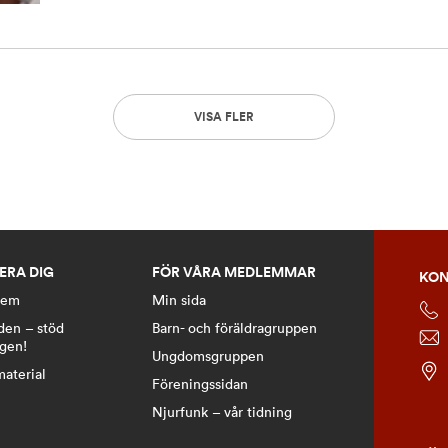
VISA FLER
ERA DIG
FÖR VÅRA MEDLEMMAR
KON
lem
Min sida
den – stöd
Barn- och föräldragruppen
ngen!
Ungdomsgruppen
material
Föreningssidan
Njurfunk – vår tidning