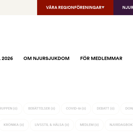
VÅRA REGIONFÖRENINGAR
NJU
 2026
OM NJURSJUKDOM
FÖR MEDLEMMAR
UPPEN (0)
BERÄTTELSER (0)
COVID-19 (0)
DEBATT (0)
DON
KRÖNIKA (0)
LIVSSTIL & HÄLSA (0)
MEDLEM (0)
NJURDAGBOKE