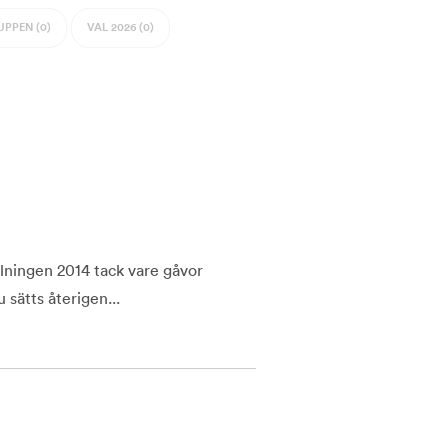
PPEN (0)
VAL 2026 (0)
elningen 2014 tack vare gåvor
sätts återigen...