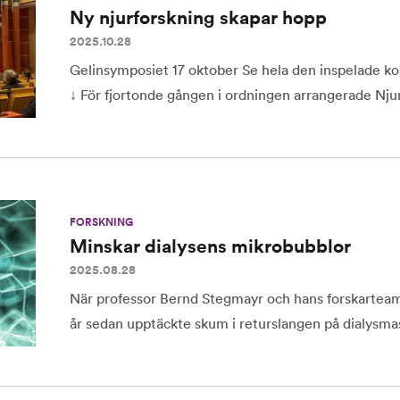
Ny njurforskning skapar hopp
2025.10.28
Gelinsymposiet 17 oktober Se hela den inspelade ko
↓ För fjortonde gången i ordningen arrangerade Njur
FORSKNING
Minskar dialysens mikrobubblor
2025.08.28
När professor Bernd Stegmayr och hans forskar­team
år sedan upptäckte skum i returslangen på dialysmas