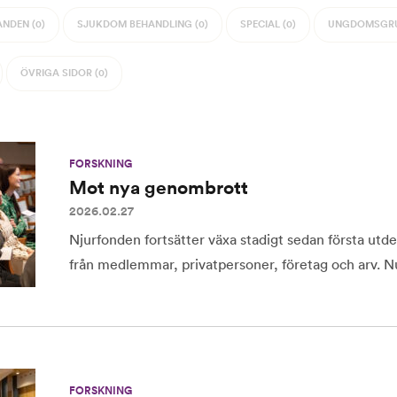
NDEN (0)
SJUKDOM BEHANDLING (0)
SPECIAL (0)
UNGDOMSGRU
ÖVRIGA SIDOR (0)
FORSKNING
Mot nya genombrott
2026.02.27
Njurfonden fortsätter växa stadigt sedan första utd
från medlemmar, privatpersoner, företag och arv. Nu 
FORSKNING