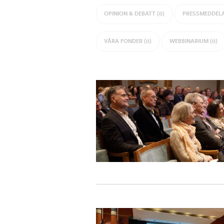
OPINION & DEBATT (0)
PRESSMEDDELA
VÅRA FONDER (0)
WEBBINARIUM (0)