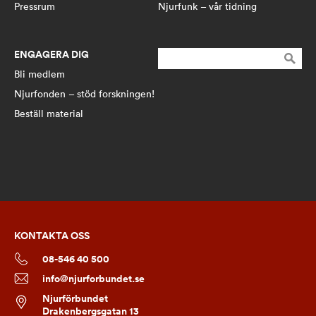
Pressrum
Njurfunk – vår tidning
ENGAGERA DIG
Sök
efter:
Bli medlem
Njurfonden – stöd forskningen!
Beställ material
KONTAKTA OSS
08-546 40 500
info@njurforbundet.se
Njurförbundet
Drakenbergsgatan 13