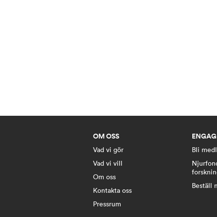
OM OSS
ENGAG
Vad vi gör
Bli med
Vad vi vill
Njurfon
forskni
Om oss
Beställ 
Kontakta oss
Pressrum