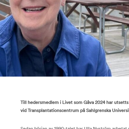
Till hedersmedlem i Livet som Gåva 2024 har utsetts
vid Transplantationscentrum på Sahlgrenska Universi
Sedan början av 1990-talet har Ulla Nyström arbetat 