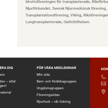
Idrottsföreningen för transplanterade, Riksförbu
Njurförbundet, Svensk Njurmedicinsk förening,
Transplantationsförening, Viking, Riksföreningen
Lungtransplanterade, GelinStiftelsen.
ERA DIG
FÖR VÅRA MEDLEMMAR
KON
lem
Min sida
den – stöd
Barn- och föräldragruppen
ngen!
Ungdomsgruppen
material
Föreningssidan
Njurfunk – vår tidning