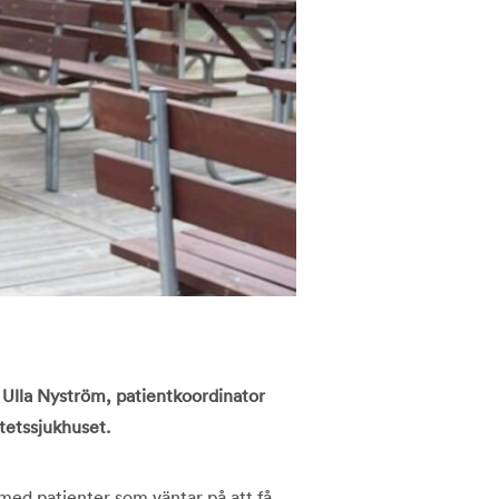
 Ulla Nyström, patientkoordinator
tetssjukhuset.
med patienter som väntar på att få