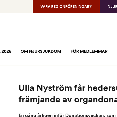
VÅRA REGIONFÖRENINGAR
NJU
 2026
OM NJURSJUKDOM
FÖR MEDLEMMAR
Ulla Nyström får heders
främjande av organdona
En gång årligen inför Donationsveckan, som i