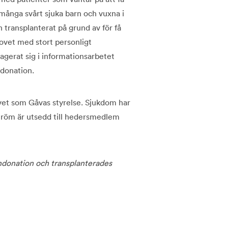
 många svårt sjuka barn och vuxna i
n transplanterat på grund av för få
ovet med stort personligt
agerat sig i informationsarbetet
andonation.
ivet som Gåvas styrelse. Sjukdom har
ström är utsedd till hedersmedlem
ndonation och transplanterades