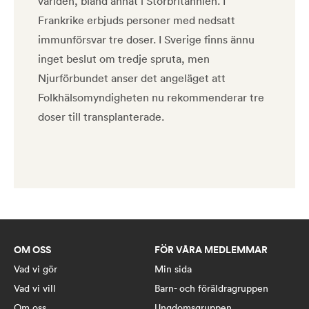
världen, bland annat i Storbritannien. I
Frankrike erbjuds personer med nedsatt
immunförsvar tre doser. I Sverige finns ännu
inget beslut om tredje spruta, men
Njurförbundet anser det angeläget att
Folkhälsomyndigheten nu rekommenderar tre
doser till transplanterade.
OM OSS
FÖR VÅRA MEDLEMMAR
Vad vi gör
Min sida
Vad vi vill
Barn- och föräldragruppen
Om oss
Ungdomsgruppen