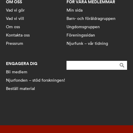
OM OSS
FÖR VÅRA MEDLEMMAR
Vad vi gör
Min sida
Vad vi vill
Barn- och föräldragruppen
Om oss
Ungdomsgruppen
Kontakta oss
Föreningssidan
Pressrum
Njurfunk – vår tidning
ENGAGERA DIG
Sök
efter:
Bli medlem
Njurfonden – stöd forskningen!
Beställ material