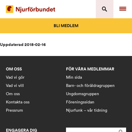
Skip
to
content
BLI MEDLEM
Uppdaterad 2018-02-16
OM OSS
FÖR VÅRA MEDLEMMAR
Vad vi gör
Min sida
Vad vi vill
Barn- och föräldragruppen
Om oss
Ungdomsgruppen
Kontakta oss
Föreningssidan
Pressrum
Njurfunk – vår tidning
ENGAGERA DIG
Sök