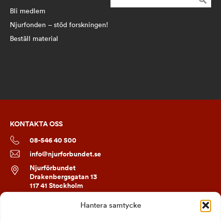
efter:
Bli medlem
Njurfonden – stöd forskningen!
Beställ material
KONTAKTA OSS
08-546 40 500
info@njurforbundet.se
Njurförbundet
Drakenbergsgatan 13
117 41 Stockholm
Hantera samtycke
FÖLJ OSS