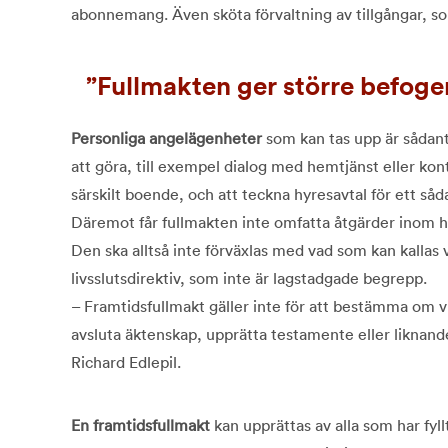
abonnemang. Även sköta förvaltning av tillgångar, so
Fullmakten ger större befog
Personliga angelägenheter
som kan tas upp är sådan
att göra, till exempel dialog med hemtjänst eller kon
särskilt boende, och att teckna hyresavtal för ett såd
Däremot får fullmakten inte omfatta åtgärder inom hä
Den ska alltså inte förväxlas med vad som kan kallas v
livsslutsdirektiv, som inte är lagstadgade begrepp.
– Framtidsfullmakt gäller inte för att bestämma om viss
avsluta äktenskap, upprätta testamente eller liknande
Richard Edlepil.
En framtidsfullmakt
kan upprättas av alla som har fyll