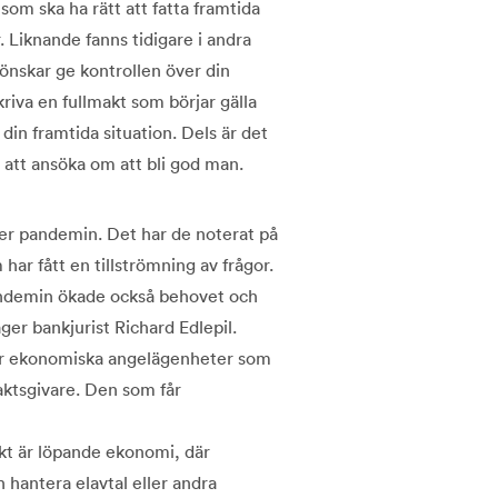
 som ska ha rätt att fatta framtida
. Liknande fanns tidigare i andra
önskar ge kontrollen över din
riva en fullmakt som börjar gälla
din framtida situation. Dels är det
n att ansöka om att bli god man.
der pandemin. Det har de noterat på
r fått en tillströmning av frågor.
ndemin ökade också behovet och
er bankjurist Richard Edlepil.
ller ekonomiska angelägenheter som
aktsgivare. Den som får
akt är löpande ekonomi, där
 hantera elavtal eller andra