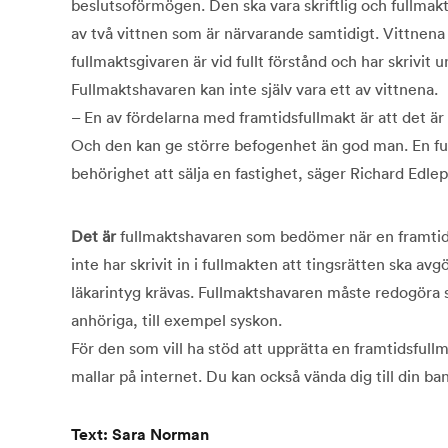
beslutsoförmögen. Den ska vara skriftlig och fullmakt
av två vittnen som är närvarande samtidigt. Vittnena 
fullmaktsgivaren är vid fullt förstånd och har skrivit un
Fullmaktshavaren kan inte själv vara ett av vittnena.
– En av fördelarna med framtidsfullmakt är att det är 
Och den kan ge större befogenhet än god man. En fu
behörighet att sälja en fastighet, säger Richard Edlepi
Det är
fullmaktshavaren som bedömer när en framtidsf
inte har skrivit in i fullmakten att tingsrätten ska avgö
läkarintyg krävas. Fullmaktshavaren måste redogöra s
anhöriga, till exempel syskon.
För den som vill ha stöd att upprätta en framtidsfull
mallar på internet. Du kan också vända dig till din ba
Text: Sara Norman