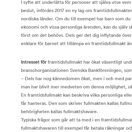
I syfte att underlätta för personer att själva utse vem
beslut, infördes 2017 en ny lag om framtidsfullmakter
nordiska länder. Om du till exempel har barn som du 
ekonomi och vissa personliga ärenden, kan du själv sk
först om det behövs. Dels ger det dig inflytande över 
enklare för barnet att tillämpa en framtidsfullmakt ä
Intresset för
framtidsfullmakt har ökat väsentligt un
branschorganisationen Svenska Bankföreningen, som ha
– Dels har nog kännedomen ökat, men i och med pa
man har blivit mer medveten om denna möjlighet, säg
En framtidsfullmakt kan beskriva vilka personliga e
får hanteras. Den som skriver fullmakten kallas fullm
behörigheten kallas fullmaktshavare.
Typiska frågor som går att ta med i en framtidsfullm
fullmaktshavaren till exempel får betala räkningar och