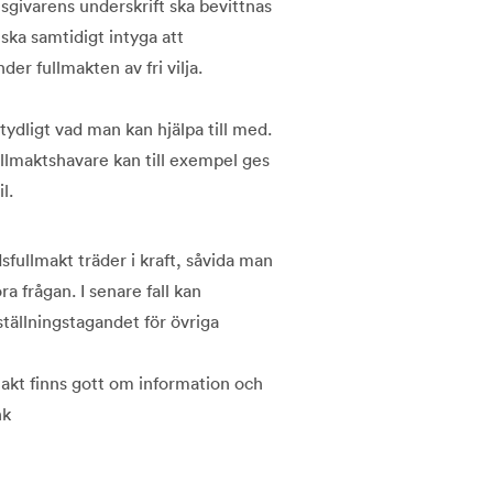
sgivarens underskrift ska bevittnas
ska samtidigt intyga att
der fullmakten av fri vilja.
tydligt vad man kan hjälpa till med.
llmaktshavare kan till exempel ges
l.
ullmakt träder i kraft, såvida man
ra frågan. I senare fall kan
tällningstagandet för övriga
makt finns gott om information och
nk