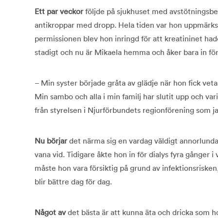
Ett par veckor
följde på sjukhuset med avstötningsb
antikroppar med dropp. Hela tiden var hon uppmärk
permissionen blev hon inringd för att kreatininet had
stadigt och nu är Mikaela hemma och åker bara in för 
– Min syster började gråta av glädje när hon fick veta 
Min sambo och alla i min familj har slutit upp och var
från styrelsen i Njurförbundets regionförening som jag
Nu börjar
det närma sig en vardag väldigt annorlund
vana vid. Tidigare åkte hon in för dialys fyra gång
måste hon vara försiktig på grund av infektionsrisk
blir bättre dag för dag.
Något av
det bästa är att kunna äta och dricka som hon