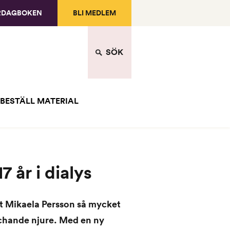
RDAGBOKEN
BLI MEDLEM
SÖK
BESTÄLL MATERIAL
 år i dialys
t Mikaela Persson så mycket
atchande njure. Med en ny