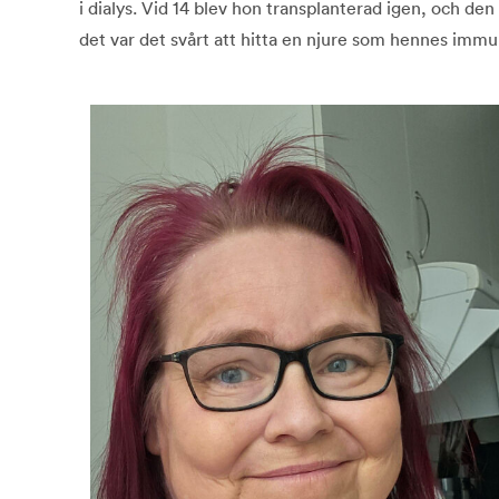
i dialys. Vid 14 blev hon transplanterad igen, och den n
det var det svårt att hitta en njure som hennes immu