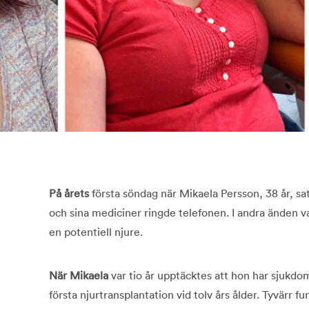
På årets
första söndag när Mikaela Persson, 38 år, sat
och sina mediciner ringde telefonen. I andra änden v
en potentiell njure.
När Mikaela
var tio år upptäcktes att hon har sjukdom
första njurtransplantation vid tolv års ålder. Tyvärr f