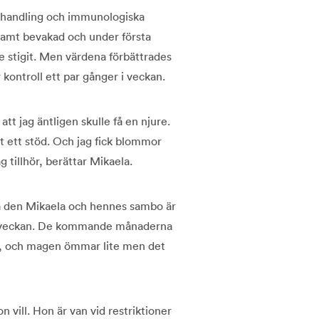
ehandling och immunologiska
samt bevakad och under första
e stigit. Men värdena förbättrades
kontroll ett par gånger i veckan.
att jag äntligen skulle få en njure.
it ett stöd. Och jag fick blommor
 tillhör, berättar Mikaela.
a den Mikaela och hennes sambo är
er i veckan. De kommande månaderna
en, och magen ömmar lite men det
 vill. Hon är van vid restriktioner