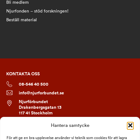
efter:
Bli medlem
Njurfonden – stöd forskningen!
Beställ material
KONTAKTA OSS
08-546 40 500
info@njurforbundet.se
Njurförbundet
Drakenbergsgatan 13
117 41 Stockholm
Hantera samtycke
FÖLJ OSS
För att ge en bra upplevelse använder vi teknik som cookies för att lagra