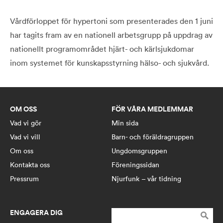
Vårdförloppet för hypertoni som presenterades den 1 juni
har tagits fram av en nationell arbetsgrupp på uppdrag av
nationellt programområdet hjärt- och kärlsjukdomar
inom systemet för kunskapsstyrning hälso- och sjukvård.
OM OSS
FÖR VÅRA MEDLEMMAR
Vad vi gör
Min sida
Vad vi vill
Barn- och föräldragruppen
Om oss
Ungdomsgruppen
Kontakta oss
Föreningssidan
Pressrum
Njurfunk – vår tidning
ENGAGERA DIG
Sök