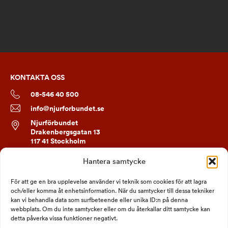
KONTAKTA OSS
08-546 40 500
info@njurforbundet.se
Njurförbundet
Drakenbergsgatan 13
117 41 Stockholm
Hantera samtycke
FÖLJ OSS
För att ge en bra upplevelse använder vi teknik som cookies för att lagra
och/eller komma åt enhetsinformation. När du samtycker till dessa tekniker
kan vi behandla data som surfbeteende eller unika ID:n på denna
webbplats. Om du inte samtycker eller om du återkallar ditt samtycke kan
detta påverka vissa funktioner negativt.