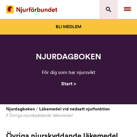
Skip
to
content
BLI MEDLEM
NJURDAGBOKEN
För dig som har njursvikt
Start >
Njurdagboken
Läkemedel vid nedsatt njurfunktion
/
/
Övriga njurskyddande läkemedel
Övriga njurskyddande läkemedel