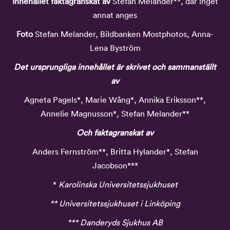
Innehållet faktagranskat av
Stefan Melander**, där inget
annat anges
Foto
Stefan Melander, Bildbanken Mostphotos, Anna-
Lena Byström
Det ursprungliga innehållet är skrivet och sammanställt
av
Agneta Pagels*, Marie Wång*, Annika Eriksson**,
Annelie Magnusson*, Stefan Melander**
Och faktagranskat av
Anders Fernström**, Britta Hylander*, Stefan
Jacobson***
*
Karolinska Universitetssjukhuset
** Universitetssjukhuset i Linköping
*** Danderyds Sjukhus AB