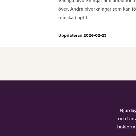
Vanliga biverkningar är illamående oc
över. Andra biverkningar som kan f
minskad aptit.
Uppdaterad 2026-02-23
Njurdag
och Univ
bokform.