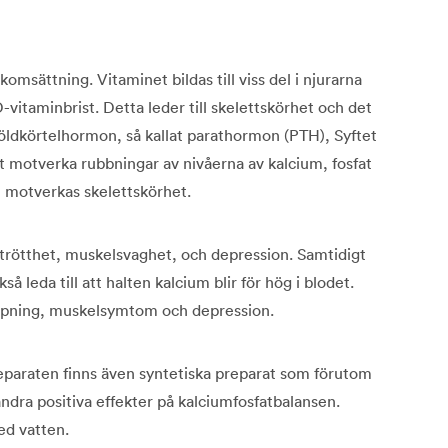
komsättning. Vitaminet bildas till viss del i njurarna
-vitaminbrist. Detta leder till skelettskörhet och det
sköldkörtelhormon, så kallat parathormon (PTH), Syftet
 motverka rubbningar av nivåerna av kalcium, fosfat
t motverkas skelettskörhet.
trötthet, muskelsvaghet, och depression. Samtidigt
 leda till att halten kalcium blir för hög i blodet.
stoppning, muskelsymtom och depression.
eparaten finns även syntetiska preparat som förutom
dra positiva effekter på kalciumfosfatbalansen.
ed vatten.