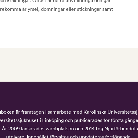
h kräkningar. Oftast är de relativt lindriga och går
örekomma är yrsel, domningar eller stickningar samt
boken är framtagen i samarbete med Karolinska Universitetss
ersitetssjukhuset i Linköping och publicerades för första gång
 År 2009 lanserades webbplatsen och 2014 tog Njurförbundet
utgivare. Innehållet förvaltas och uppdateras fortlöpande.