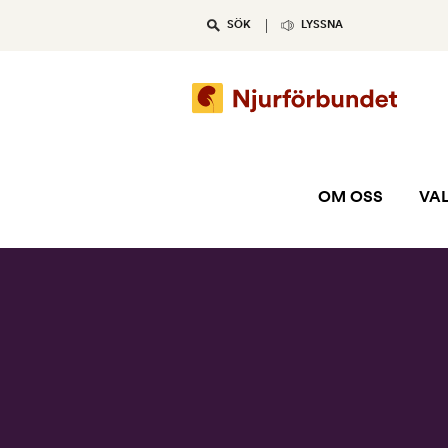
Skip
SÖK
LYSSNA
to
content
OM OSS
VAL