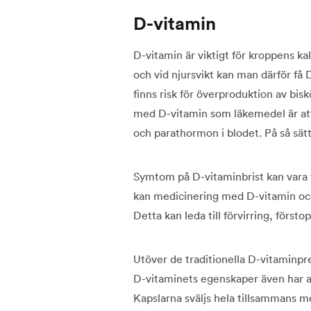
D-vitamin
D-vitamin är viktigt för kroppens kal
och vid njursvikt kan man därför få D
finns risk för överproduktion av bi
med D-vitamin som läkemedel är att
och parathormon i blodet. På så sät
Symtom på D-vitaminbrist kan vara 
kan medicinering med D-vitamin också
Detta kan leda till förvirring, för
Utöver de traditionella D-vitaminpr
D-vitaminets egenskaper även har an
Kapslarna sväljs hela tillsammans m