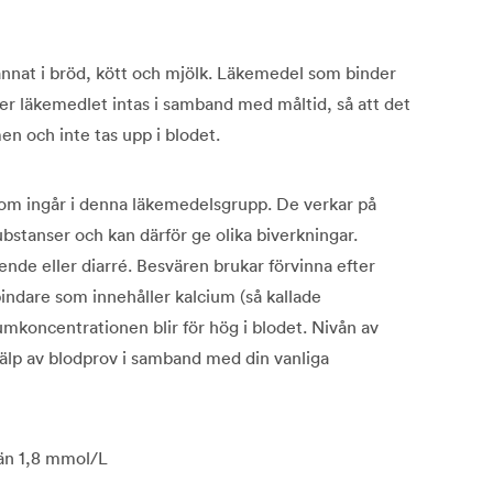
annat i bröd, kött och mjölk. Läkemedel som binder
ver läkemedlet intas i samband med måltid, så att det
en och inte tas upp i blodet.
som ingår i denna läkemedelsgrupp. De verkar på
ubstanser och kan därför ge olika biverkningar.
ende eller diarré. Besvären brukar förvinna efter
ndare som innehåller kalcium (så kallade
iumkoncentrationen blir för hög i blodet. Nivån av
jälp av blodprov i samband med din vanliga
 än 1,8 mmol/L