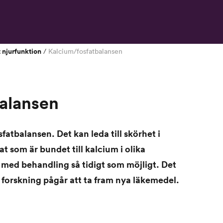
 njurfunktion
/
Kalcium/fosfatbalansen
alansen
atbalansen. Det kan leda till skörhet i
at som är bundet till kalcium i olika
t med behandling så tidigt som möjligt.
Det
h forskning pågår att ta fram nya läkemedel.