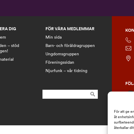
ERA DIG
FÖR VÅRA MEDLEMMAR
KON
lem
Min sida
den – stöd
Barn- och föräldragruppen
ngen!
Ungdomsgruppen
material
Föreningssidan
Njurfunk – vår tidning
FÖL
Sök
efter:
För att ge e
åt enhetsinf
surfbeteende
återkallar d