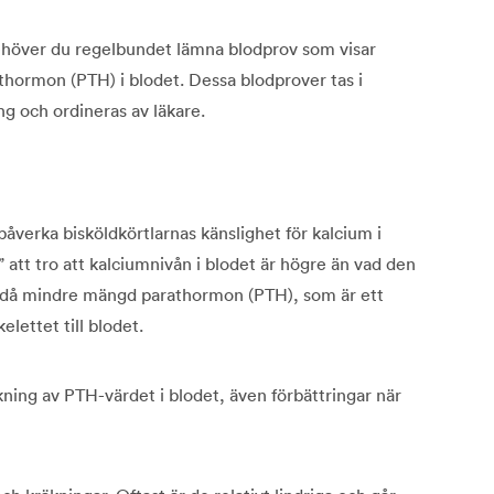
behöver du regelbundet lämna blodprov som visar
athormon (PTH) i blodet. Dessa blodprover tas i
g och ordineras av läkare.
verka bisköldkörtlarnas känslighet för kalcium i
e” att tro att kalciumnivån i blodet är högre än vad den
r då mindre mängd parathormon (PTH), som är ett
lettet till blodet.
ing av PTH-värdet i blodet, även förbättringar när