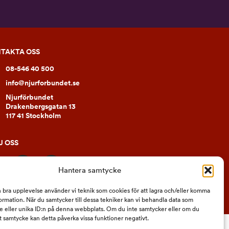
TAKTA OSS
08-546 40 500
info@njurforbundet.se
Njurförbundet
Drakenbergsgatan 13
117 41 Stockholm
J OSS
Hantera samtycke
n bra upplevelse använder vi teknik som cookies för att lagra och/eller komma
ormation. När du samtycker till dessa tekniker kan vi behandla data som
 eller unika ID:n på denna webbplats. Om du inte samtycker eller om du
itt samtycke kan detta påverka vissa funktioner negativt.