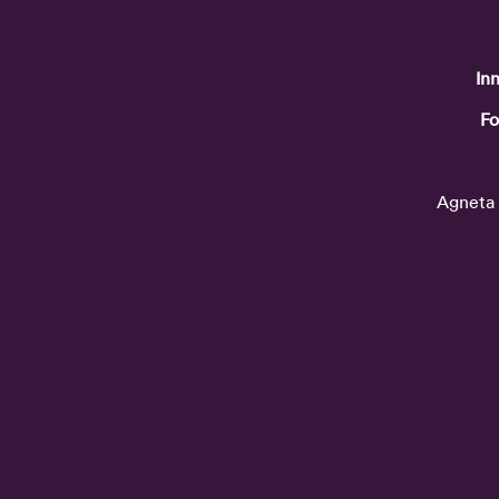
Inn
Fo
Agneta 