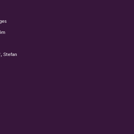
ges
röm
, Stefan