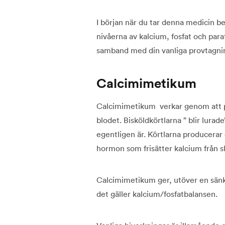
I början när du tar denna medicin 
nivåerna av kalcium, fosfat och par
samband med din vanliga provtagnin
Calcimimetikum
Calcimimetikum verkar genom att på
blodet. Bisköldkörtlarna ” blir lurad
egentligen är. Körtlarna producera
hormon som frisätter kalcium från ske
Calcimimetikum ger, utöver en sänkn
det gäller kalcium/fosfatbalansen.