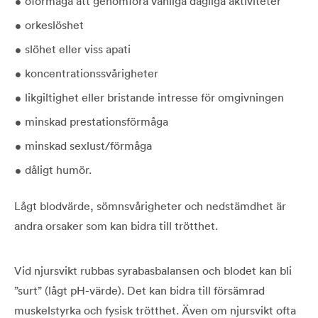
oförmåga att genomföra vanliga dagliga aktiviteter
orkeslöshet
slöhet eller viss apati
koncentrationssvårigheter
likgiltighet eller bristande intresse för omgivningen
minskad prestationsförmåga
minskad sexlust/förmåga
dåligt humör.
Lågt blodvärde, sömnsvårigheter och nedstämdhet är
andra orsaker som kan bidra till trötthet.
Vid njursvikt rubbas syrabasbalansen och blodet kan bli
”surt” (lågt pH-värde). Det kan bidra till försämrad
muskelstyrka och fysisk trötthet. Även om njursvikt ofta