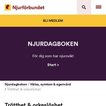
Skip
to
content
BLI MEDLEM
NJURDAGBOKEN
För dig som har njursvikt
Start >
Njurdagboken
Hälsa, symtom & egenvård
/
/
Trötthet & orkeslöshet
Trötthet & orkeslöshet