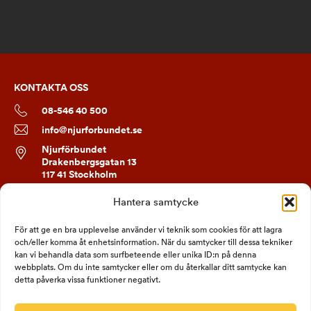
KONTAKTA OSS
08-546 40 500
info@njurforbundet.se
Njurförbundet
Drakenbergsgatan 13
117 41 Stockholm
Hantera samtycke
FÖLJ OSS
För att ge en bra upplevelse använder vi teknik som cookies för att lagra
och/eller komma åt enhetsinformation. När du samtycker till dessa tekniker
kan vi behandla data som surfbeteende eller unika ID:n på denna
webbplats. Om du inte samtycker eller om du återkallar ditt samtycke kan
detta påverka vissa funktioner negativt.