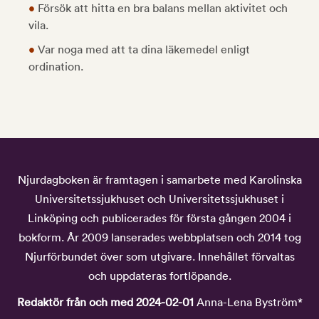
•
Försök att hitta en bra balans mellan aktivitet och
vila.
•
Var noga med att ta dina läkemedel enligt
ordination.
Njurdagboken är framtagen i samarbete med Karolinska
Universitetssjukhuset och Universitetssjukhuset i
Linköping och publicerades för första gången 2004 i
bokform. År 2009 lanserades webbplatsen och 2014 tog
Njurförbundet över som utgivare. Innehållet förvaltas
och uppdateras fortlöpande.
Redaktör från och med 2024-02-01
Anna-Lena Byström*