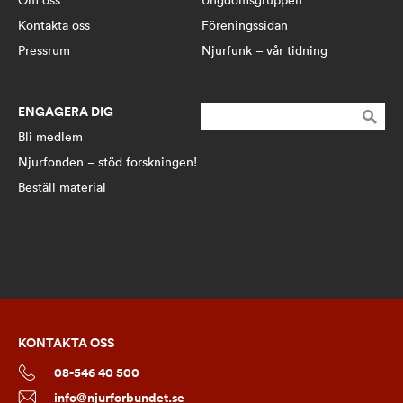
Om oss
Ungdomsgruppen
Kontakta oss
Föreningssidan
Pressrum
Njurfunk – vår tidning
ENGAGERA DIG
Sök
efter:
Bli medlem
Njurfonden – stöd forskningen!
Beställ material
KONTAKTA OSS
08-546 40 500
info@njurforbundet.se