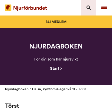
Skip
to
content
BLI MEDLEM
NJURDAGBOKEN
För dig som har njursvikt
Start >
Njurdagboken
Hälsa, symtom & egenvård
/
/
Törst
Törst