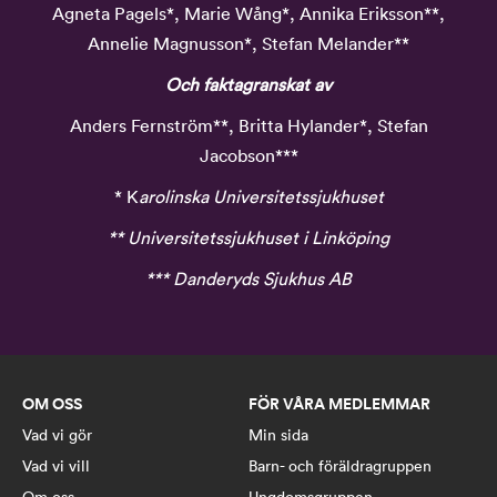
Agneta Pagels*, Marie Wång*, Annika Eriksson**,
Annelie Magnusson*, Stefan Melander**
Och faktagranskat av
Anders Fernström**, Britta Hylander*, Stefan
Jacobson***
* K
arolinska Universitetssjukhuset
** Universitetssjukhuset i Linköping
*** Danderyds Sjukhus AB
OM OSS
FÖR VÅRA MEDLEMMAR
Vad vi gör
Min sida
Vad vi vill
Barn- och föräldragruppen