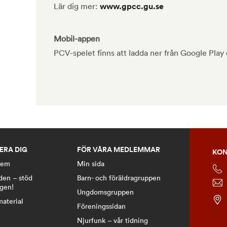
Lär dig mer:
www.gpcc.gu.se
Mobil-appen
PCV-spelet finns att ladda ner från Google Play
ERA DIG
FÖR VÅRA MEDLEMMAR
KON
lem
Min sida
den – stöd
Barn- och föräldragruppen
ngen!
Ungdomsgruppen
material
Föreningssidan
Njurfunk – vår tidning