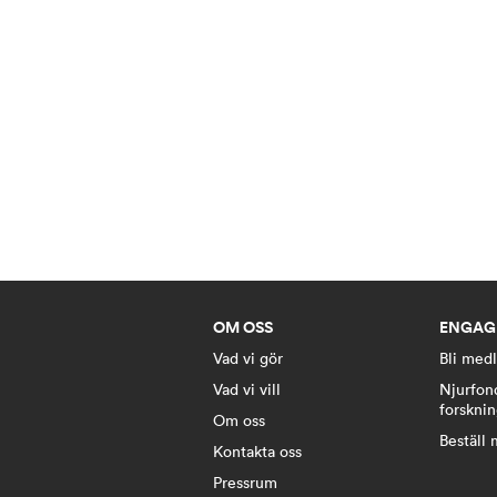
OM OSS
ENGAG
Vad vi gör
Bli med
Vad vi vill
Njurfon
forskni
Om oss
Beställ 
Kontakta oss
Pressrum