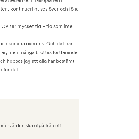
nten, kontinuerligt ses över och följa
 PCV tar mycket tid – tid som inte
, och komma överens. Och det har
t här, men många brottas fortfarande
h hoppas jag att alla har bestämt
n för det.
 njurvården ska utgå från ett