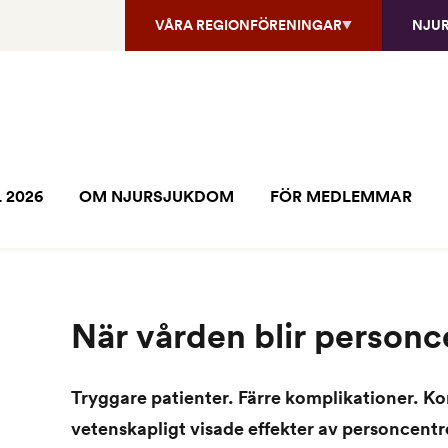
VÅRA REGIONFÖRENINGAR
NJU
 2026
OM NJURSJUKDOM
FÖR MEDLEMMAR
När vården blir personc
Tryggare patienter. Färre komplikationer. Kor
vetenskapligt visade effekter av personcent