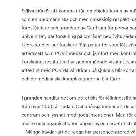
Själva idén
är att komma ifrån en objektifiering av m
som en medmänniska och med ömsesidig respekt, säg
föreståndare och grundare av Centrum för personce
universitet, där forskning på området bedrivits sedan
I flera studier har forskare följt patienter som fått vå
arbetssätt som PCV innebär och jämfört med kontroll
Forskningsresultaten har genomgående visat att sam
effektivt med PCV då vårdtiden på sjukhus blir kortar
och de medicinska komplikationerna blir färre.
I grunden
handlar det om ett etiskt förhållningssätt 
från över 2000 år sedan. Och många menar att de allt
centrum och lyssnat med goda intentioner. Men för at
måste hela organisationen anpassas och arbetet stru
– Många hävdar att de redan har personcentrerad vå