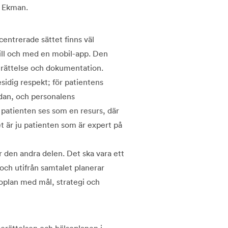
r Ekman.
entrerade sättet finns väl
 till och med en mobil-app. Den
erättelse och dokumentation.
idig respekt; för patientens
idan, och personalens
 patienten ses som en resurs, där
 är ju patienten som är expert på
är den andra delen. Det ska vara ett
och utifrån samtalet planerar
plan med mål, strategi och
berättelsen och hälsoplanen i