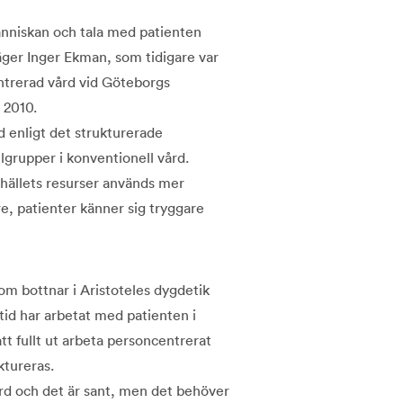
änniskan och tala med patienten
er Inger Ekman, som tidigare var
ntrerad vård vid Göteborgs
 2010.
rd enligt det strukturerade
grupper i konventionell vård.
hällets resurser används mer
e, patienter känner sig tryggare
som bottnar i Aristoteles dygdetik
id har arbetat med patienten i
t fullt ut arbeta personcentrerat
ktureras.
rd och det är sant, men det behöver