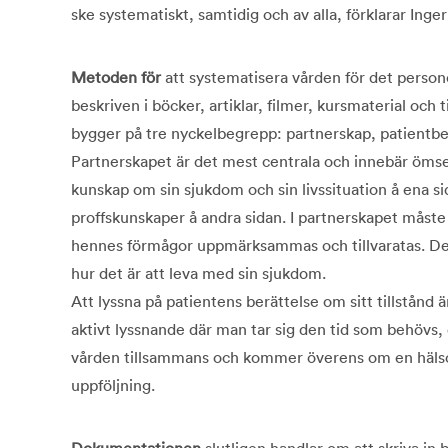
ske systematiskt, samtidig och av alla, förklarar Inge
Metoden för
att systematisera vården för det personc
beskriven i böcker, artiklar, filmer, kursmaterial och
bygger på tre nyckelbegrepp: partnerskap, patientb
Partnerskapet är det mest centrala och innebär ömses
kunskap om sin sjukdom och sin livssituation å ena s
proffskunskaper å andra sidan. I partnerskapet måste
hennes förmågor uppmärksammas och tillvaratas. Det
hur det är att leva med sin sjukdom.
Att lyssna på patientens berättelse om sitt tillstånd 
aktivt lyssnande där man tar sig den tid som behövs, 
vården tillsammans och kommer överens om en hälso
uppföljning.
Dokumentationen
slutligen handlar om att skriva in 