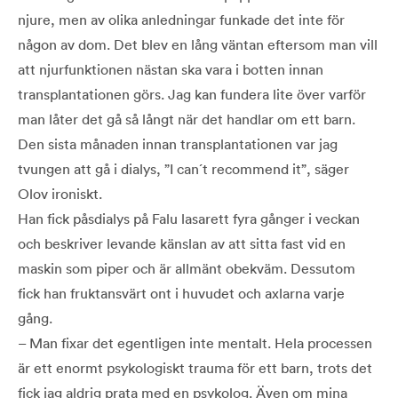
njure, men av olika anledningar funkade det inte för
någon av dom. Det blev en lång väntan eftersom man vill
att njurfunktionen nästan ska vara i botten innan
transplantationen görs. Jag kan fundera lite över varför
man låter det gå så långt när det handlar om ett barn.
Den sista månaden innan transplantationen var jag
tvungen att gå i dialys, ”I can´t recommend it”, säger
Olov ironiskt.
Han fick påsdialys på Falu lasarett fyra gånger i veckan
och beskriver levande känslan av att sitta fast vid en
maskin som piper och är allmänt obekväm. Dessutom
fick han fruktansvärt ont i huvudet och axlarna varje
gång.
– Man fixar det egentligen inte mentalt. Hela processen
är ett enormt psykologiskt trauma för ett barn, trots det
fick jag aldrig prata med en psykolog. Även om mina