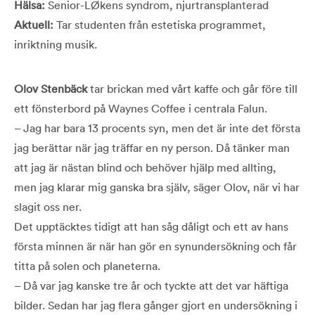
Hälsa:
Senior-LØkens syndrom, njurtransplanterad
Aktuell:
Tar studenten från estetiska programmet,
inriktning musik.
Olov Stenbäck
tar brickan med vårt kaffe och går före till
ett fönsterbord på Waynes Coffee i centrala Falun.
– Jag har bara 13 procents syn, men det är inte det första
jag berättar när jag träffar en ny person. Då tänker man
att jag är nästan blind och behöver hjälp med allting,
men jag klarar mig ganska bra själv, säger Olov, när vi har
slagit oss ner.
Det upptäcktes tidigt att han såg dåligt och ett av hans
första minnen är när han gör en synundersökning och får
titta på solen och planeterna.
– Då var jag kanske tre år och tyckte att det var häftiga
bilder. Sedan har jag flera gånger gjort en undersökning i