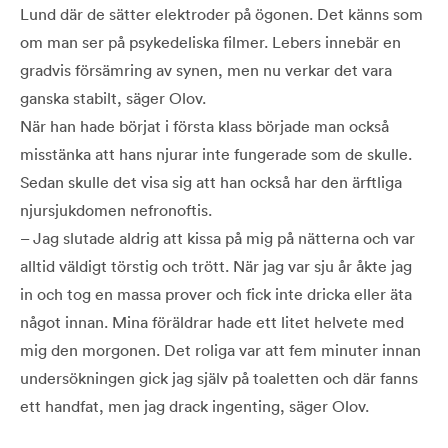
Lund där de sätter elektroder på ögonen. Det känns som
om man ser på psykedeliska filmer. Lebers innebär en
gradvis försämring av synen, men nu verkar det vara
ganska stabilt, säger Olov.
När han hade börjat i första klass började man också
misstänka att hans njurar inte fungerade som de skulle.
Sedan skulle det visa sig att han också har den ärftliga
njursjukdomen nefronoftis.
– Jag slutade aldrig att kissa på mig på nätterna och var
alltid väldigt törstig och trött. När jag var sju år åkte jag
in och tog en massa prover och fick inte dricka eller äta
något innan. Mina föräldrar hade ett litet helvete med
mig den morgonen. Det roliga var att fem minuter innan
undersökningen gick jag själv på toaletten och där fanns
ett handfat, men jag drack ingenting, säger Olov.