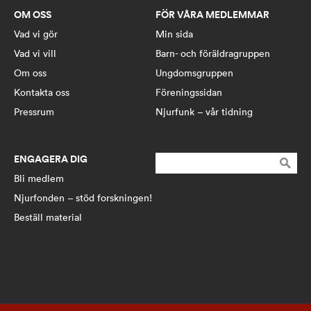
OM OSS
FÖR VÅRA MEDLEMMAR
Vad vi gör
Min sida
Vad vi vill
Barn- och föräldragruppen
Om oss
Ungdomsgruppen
Kontakta oss
Föreningssidan
Pressrum
Njurfunk – vår tidning
ENGAGERA DIG
Sök
efter:
Bli medlem
Njurfonden – stöd forskningen!
Beställ material