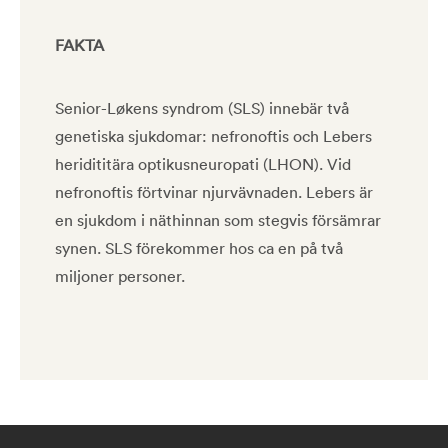
FAKTA
Senior-Løkens syndrom (SLS) innebär två
genetiska sjukdomar: nefronoftis och Lebers
heridititära optikusneuropati (LHON). Vid
nefronoftis förtvinar njurvävnaden. Lebers är
en sjukdom i näthinnan som stegvis försämrar
synen. SLS förekommer hos ca en på två
miljoner personer.