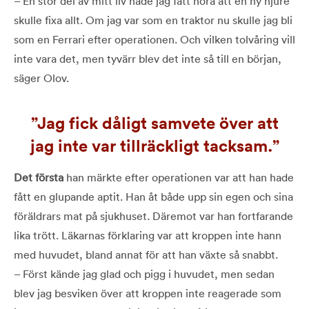
– En stor del av mitt liv hade jag fått höra att en ny njure
skulle fixa allt. Om jag var som en traktor nu skulle jag bli
som en Ferrari efter operationen. Och vilken tolvåring vill
inte vara det, men tyvärr blev det inte så till en början,
säger Olov.
Jag fick dåligt samvete över att
jag inte var tillräckligt tacksam.
Det första
han märkte efter operationen var att han hade
fått en glupande aptit. Han åt både upp sin egen och sina
föräldrars mat på sjukhuset. Däremot var han fortfarande
lika trött. Läkarnas förklaring var att kroppen inte hann
med huvudet, bland annat för att han växte så snabbt.
– Först kände jag glad och pigg i huvudet, men sedan
blev jag besviken över att kroppen inte reagerade som