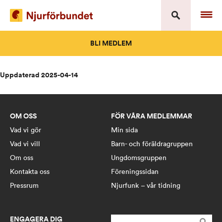
Skip
to
content
BLI MEDLEM
Uppdaterad 2025-04-14
OM OSS
FÖR VÅRA MEDLEMMAR
Vad vi gör
Min sida
Vad vi vill
Barn- och föräldragruppen
Om oss
Ungdomsgruppen
Kontakta oss
Föreningssidan
Pressrum
Njurfunk – vår tidning
ENGAGERA DIG
Sök