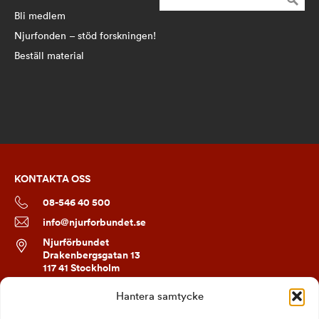
efter:
Bli medlem
Njurfonden – stöd forskningen!
Beställ material
KONTAKTA OSS
08-546 40 500
info@njurforbundet.se
Njurförbundet
Drakenbergsgatan 13
117 41 Stockholm
Hantera samtycke
FÖLJ OSS