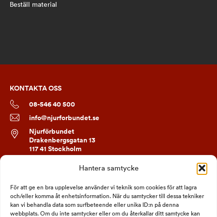
Beställ material
KONTAKTA OSS
08-546 40 500
info@njurforbundet.se
Njurförbundet
Drakenbergsgatan 13
117 41 Stockholm
Hantera samtycke
FÖLJ OSS
För att ge en bra upplevelse använder vi teknik som cookies för att lagra
och/eller komma åt enhetsinformation. När du samtycker till dessa tekniker
kan vi behandla data som surfbeteende eller unika ID:n på denna
webbplats. Om du inte samtycker eller om du återkallar ditt samtycke kan