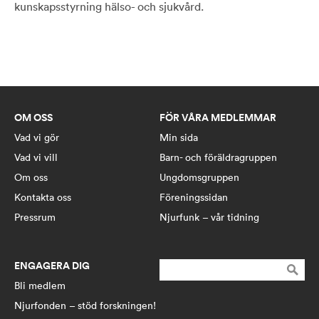
kunskapsstyrning hälso- och sjukvård.
OM OSS
FÖR VÅRA MEDLEMMAR
Vad vi gör
Min sida
Vad vi vill
Barn- och föräldragruppen
Om oss
Ungdomsgruppen
Kontakta oss
Föreningssidan
Pressrum
Njurfunk – vår tidning
ENGAGERA DIG
Sök
efter:
Bli medlem
Njurfonden – stöd forskningen!