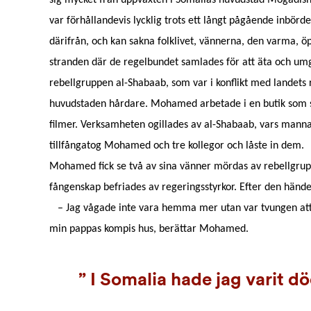
sig mycket från uppväxten i Somalias huvudstad Mogadis
var förhållandevis lycklig trots ett långt pågående inbördes
därifrån, och kan sakna folklivet, vännerna, den varma, 
stranden där de regelbundet samlades för att äta och um
rebellgruppen al-Shabaab, som var i konflikt med landets re
huvudstaden hårdare. Mohamed arbetade i en butik som s
filmer. Verksamheten ogillades av al-Shabaab, vars manna
tillfångatog Mohamed och tre kollegor och låste in dem.
Mohamed fick se två av sina vänner mördas av rebellgrup
fångenskap befriades av regeringsstyrkor. Efter den händel
– Jag vågade inte vara hemma mer utan var tvungen att
min pappas kompis hus, berättar Mohamed.
I Somalia hade jag varit dö