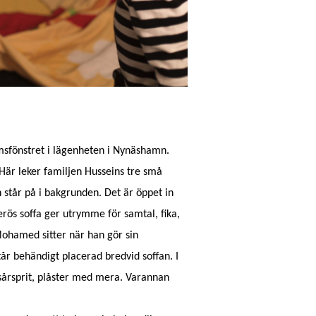
msfönstret i lägenheten i Nynäshamn.
Här leker familjen Husseins tre
små
 står på i bakgrunden. Det är öppet in
rös soffa ger utrymme för samtal, fika,
 Mohamed sitter när han gör sin
år behändigt placerad bredvid soffan. I
, sårsprit, plåster med mera. Varannan