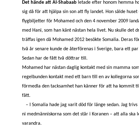
Det hände att Al-Shabaab
letade efter honom hemma h
sig då för att hjälpa sin son att fly landet. Hon sålde huset 
flygbiljetter för Mohamed och den 4 november 2009 landad
med Hani, som han känt nästan hela livet. Nu skulle det dr
träffas igen då Mohamed 2012 besökte Somalia. Deras för
två år senare kunde de återförenas i Sverige, bara ett p
Sedan har de fått två döttrar till.
Mohamed har nästan daglig kontakt med sin mamma som 
regelbunden kontakt med ett barn till en av kollegorna 
förmedla den tacksamhet han känner för att ha kommit til
fått.
– I Somalia hade jag varit död för länge sedan. Jag trivs
ni medmänniskorna som det står i Koranen – att alla ska 
varandra.