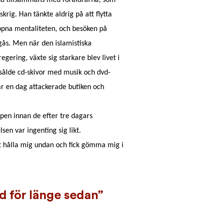
hu tillsammans med föräldrarna, som
krig. Han tänkte aldrig på att flytta
öppna mentaliteten, och besöken på
gås. Men när den islamistiska
gering, växte sig starkare blev livet i
ålde cd-skivor med musik och dvd-
r en dag attackerade butiken och
pen innan de efter tre dagars
sen var ingenting sig likt.
 hålla mig undan och fick gömma mig i
d för länge sedan