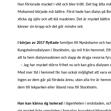
Han förlorade mycket i vikt och blev trött. Det tog åtta mån
Mohamed började må bättre. Först hade han dialys på Borås
sticka sig själv och att klä maskinen.
Det är mycket bättre a
känner sin kropp och det gör mindre ont.
I början av 2017 flyttade
familjen till Nynäshamn och han 
Kungsholmsdialysen i Stockholm, sju mil från hemmet. E
att ta hem dialysmaskinen och slapp de dryga resorna fyr
– Jag har mycket större frihet nu och kan göra dialysen 
Med mer tid i hemmet får han också möjlighet att vara en
Ingen av dem går på förskola ännu, utan alla tre är he
dem till lekparken eller ibland resa till Stockholm.
Han kan känna sig isolerad
i lägenheten i småstaden, och 