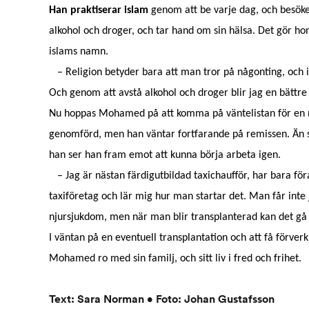
Han praktiserar islam
genom att be varje dag, och besöke
alkohol och droger, och tar hand om sin hälsa. Det gör hon
islams namn.
– Religion betyder bara att man tror på någonting, och isl
Och genom att avstå alkohol och droger blir jag en bättre 
Nu hoppas Mohamed på att komma på väntelistan för en n
genomförd, men han väntar fortfarande på remissen. Än
han ser han fram emot att kunna börja arbeta igen.
– Jag är nästan färdigutbildad taxichaufför, har bara förar
taxiföretag och lär mig hur man startar det. Man får int
njursjukdom, men när man blir transplanterad kan det g
I väntan på en eventuell transplantation och att få förve
Mohamed ro med sin familj, och sitt liv i fred och frihet.
Text: Sara Norman • Foto: Johan Gustafsson