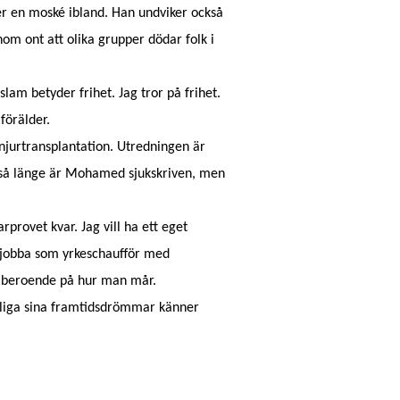
r en moské ibland. Han undviker också
om ont att olika grupper dödar folk i
am betyder frihet. Jag tror på frihet.
förälder.
jurtransplantation. Utredningen är
 så länge är Mohamed sjukskriven, men
provet kvar. Jag vill ha ett eget
e jobba som yrkeschaufför med
å beroende på hur man mår.
rkliga sina framtidsdrömmar känner