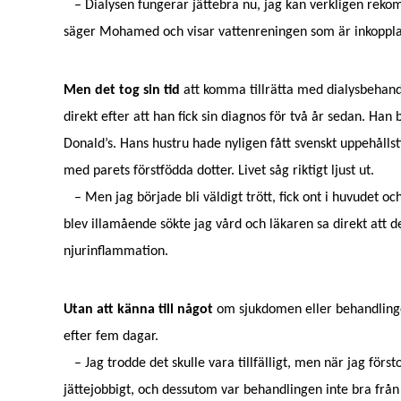
– Dialysen fungerar jättebra nu, jag kan verkligen reko
säger Mohamed och visar vattenreningen som är inkoppla
Men det tog sin tid
att komma tillrätta med dialysbehand
direkt efter att han fick sin diagnos för två år sedan. Ha
Donald’s. Hans hustru hade nyligen fått svenskt uppehållst
med parets förstfödda dotter. Livet såg riktigt ljust ut.
– Men jag började bli väldigt trött, fick ont i huvudet oc
blev illamående sökte jag vård och läkaren sa direkt att d
njurinflammation.
Utan att känna till något
om sjukdomen eller behandlingen
efter fem dagar.
– Jag trodde det skulle vara tillfälligt, men när jag förs
jättejobbigt, och dessutom var behandlingen inte bra från