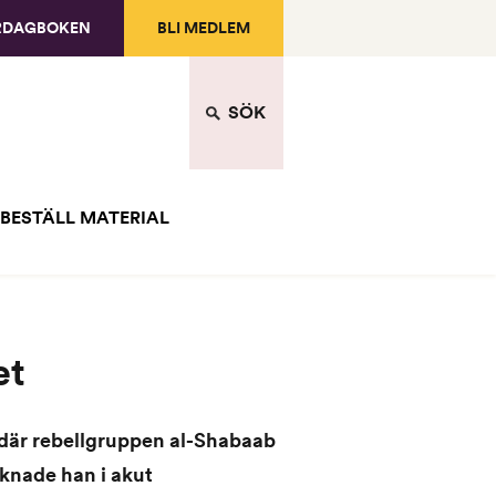
RDAGBOKEN
BLI MEDLEM
SÖK
BESTÄLL MATERIAL
et
där rebellgruppen al-Shabaab
uknade han i akut