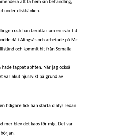
mmendera att ta hem sin behandling,
d under diskbänken.
lingen och han berättar om en svår tid
n bodde då i Alingsås och arbetade på Mc
illstånd och kommit hit från Somalia
h hade tappat aptiten. När jag också
et var akut njursvikt på grund av
 tidigare fick han starta dialys redan
tod mer blev det kaos för mig. Det var
 början.