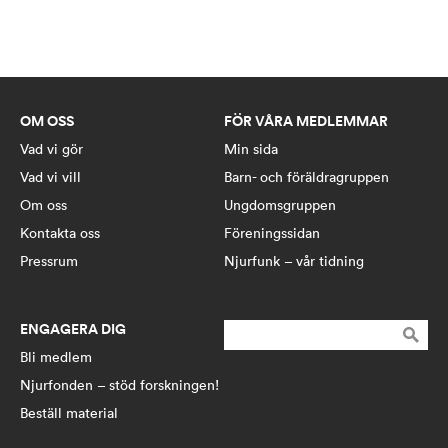
OM OSS
FÖR VÅRA MEDLEMMAR
Vad vi gör
Min sida
Vad vi vill
Barn- och föräldragruppen
Om oss
Ungdomsgruppen
Kontakta oss
Föreningssidan
Pressrum
Njurfunk – vår tidning
ENGAGERA DIG
Sök
efter:
Bli medlem
Njurfonden – stöd forskningen!
Beställ material