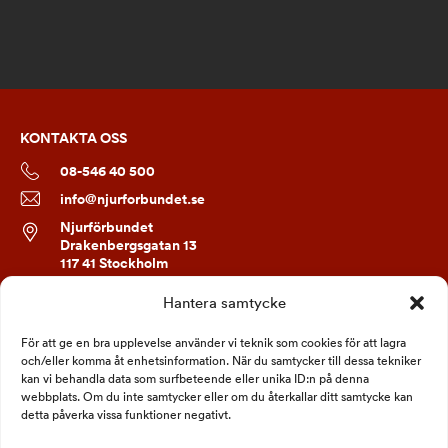
KONTAKTA OSS
08-546 40 500
info@njurforbundet.se
Njurförbundet
Drakenbergsgatan 13
117 41 Stockholm
Hantera samtycke
FÖLJ OSS
För att ge en bra upplevelse använder vi teknik som cookies för att lagra
och/eller komma åt enhetsinformation. När du samtycker till dessa tekniker
kan vi behandla data som surfbeteende eller unika ID:n på denna
webbplats. Om du inte samtycker eller om du återkallar ditt samtycke kan
detta påverka vissa funktioner negativt.