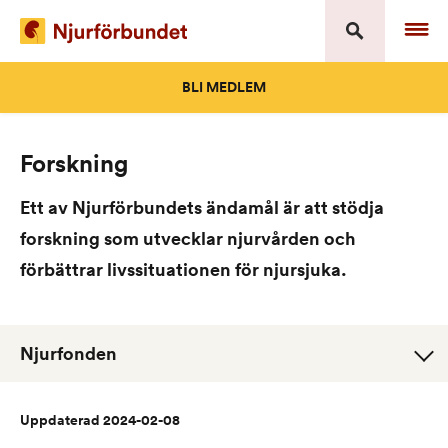
Skip
to
content
BLI MEDLEM
Forskning
Ett av Njurförbundets ändamål är att stödja
forskning som utvecklar njurvården och
förbättrar livssituationen för njursjuka.
Njurfonden
Uppdaterad 2024-02-08