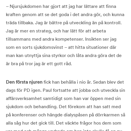
– Njursjukdomen har gjort att jag har lättare att finna
kraften genom att se det goda i det andra gör, och kunna
träda tillbaka. Jag är bättre på utveckling än på kontroll.
Jag är mer en strateg, och har lätt för att arbeta
tillsammans med andra kompetenser. Insikten ser jag
som en sorts sjukdomsvinst – att hitta situationer där
man kan utnyttja sina styrkor och låta andra göra det de
är bra på tror jag är ett gott råd.
Den första njuren
fick han behålla i nio år. Sedan blev det
dags för PD igen. Paul fortsatte att jobba och utveckla sin
affärsverksamhet samtidigt som han var öppen med sin
sjukdom och behandling. Det förekom att han satt med
på konferenser och hängde dialyspåsen på dörrkarmen så
alla såg hur det gick till. Det väckte frågor hos dem som
var med och många undrade om han inte skulle få en ny