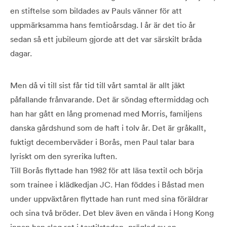
en stiftelse som bildades av Pauls vänner för att
uppmärksamma hans femtioårsdag. I år är det tio år
sedan så ett jubileum gjorde att det var särskilt bråda
dagar.
Men då vi till sist får tid till vårt samtal är allt jäkt
påfallande frånvarande. Det är söndag eftermiddag och
han har gått en lång promenad med Morris, familjens
danska gårdshund som de haft i tolv år. Det är gråkallt,
fuktigt decemberväder i Borås, men Paul talar bara
lyriskt om den syrerika luften.
Till Borås flyttade han 1982 för att läsa textil och börja
som trainee i klädkedjan JC. Han föddes i Båstad men
under uppväxtåren flyttade han runt med sina föräldrar
och sina två bröder. Det blev även en vända i Hong Kong
innan han slog rot i textilstaden, präglad av en