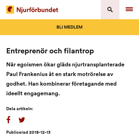
Skip
to
content
BLI MEDLEM
Entreprenör och filantrop
När egoismen ökar gläds njurtransplanterade
Paul Frankenius åt en stark motrörelse av
godhet. Han kombinerar företagande med
ideellt engagemang.
Dela artikeln:
Publicerad 2018-12-13