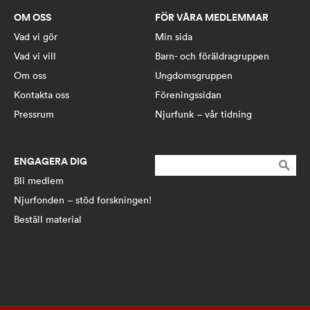
OM OSS
FÖR VÅRA MEDLEMMAR
Vad vi gör
Min sida
Vad vi vill
Barn- och föräldragruppen
Om oss
Ungdomsgruppen
Kontakta oss
Föreningssidan
Pressrum
Njurfunk – vår tidning
ENGAGERA DIG
Sök
efter:
Bli medlem
Njurfonden – stöd forskningen!
Beställ material