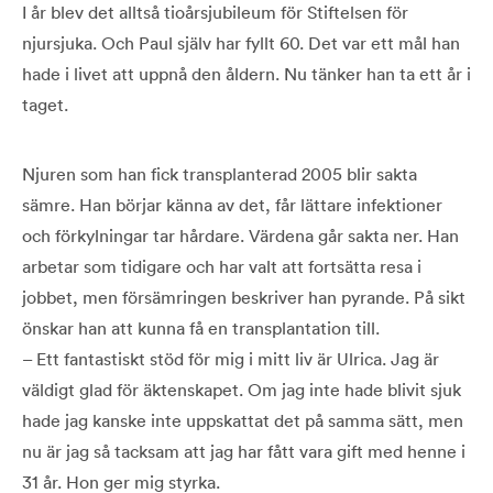
I år blev det alltså tioårsjubileum för Stiftelsen för
njursjuka. Och Paul själv har fyllt 60. Det var ett mål han
hade i livet att uppnå den åldern. Nu tänker han ta ett år i
taget.
Njuren som han fick transplanterad 2005 blir sakta
sämre. Han börjar känna av det, får lättare infektioner
och förkylningar tar hårdare. Värdena går sakta ner. Han
arbetar som tidigare och har valt att fortsätta resa i
jobbet, men försämringen beskriver han pyrande. På sikt
önskar han att kunna få en transplantation till.
– Ett fantastiskt stöd för mig i mitt liv är Ulrica. Jag är
väldigt glad för äktenskapet. Om jag inte hade blivit sjuk
hade jag kanske inte uppskattat det på samma sätt, men
nu är jag så tacksam att jag har fått vara gift med henne i
31 år. Hon ger mig styrka.