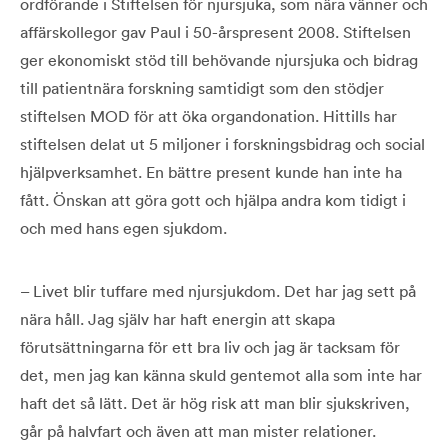
ordförande i Stiftelsen för njursjuka, som nära vänner och
affärskollegor gav Paul i 50-årspresent 2008. Stiftelsen
ger ekonomiskt stöd till behövande njursjuka och bidrag
till patientnära forskning samtidigt som den stödjer
stiftelsen MOD för att öka organdonation. Hittills har
stiftelsen delat ut 5 miljoner i forskningsbidrag och social
hjälpverksamhet. En bättre present kunde han inte ha
fått. Önskan att göra gott och hjälpa andra kom tidigt i
och med hans egen sjukdom.
– Livet blir tuffare med njursjukdom. Det har jag sett på
nära håll. Jag själv har haft energin att skapa
förutsättningarna för ett bra liv och jag är tacksam för
det, men jag kan känna skuld gentemot alla som inte har
haft det så lätt. Det är hög risk att man blir sjukskriven,
går på halvfart och även att man mister relationer.