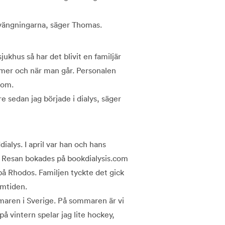
 svängningarna, säger Thomas.
ukhus så har det blivit en familjär
mer och när man går. Personalen
nom.
re sedan jag började i dialys, säger
alys. I april var han och hans
. Resan bokades på bookdialysis.com
på Rhodos. Familjen tyckte det gick
amtiden.
aren i Sverige. På sommaren är vi
å vintern spelar jag lite hockey,