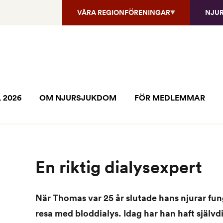
VÅRA REGIONFÖRENINGAR
NJU
 2026
OM NJURSJUKDOM
FÖR MEDLEMMAR
En riktig dialysexpert
När Thomas var 25 år slutade hans njurar fu
resa med bloddialys. Idag har han haft självdial