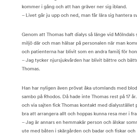
kommer i gång och att han gräver ner sig ibland.
– Livet går ju upp och ned, man får lära sig hantera
Genom att Thomas haft dialys så länge vid Mölndals sj
miljö där och man hälsar på personalen när man kom
och patienterna har blivit som en andra familj för ho
– Jag tycker njursjukvården har blivit bättre och bätt
Thomas.
Han har nyligen även prövat åka utomlands med bloddi
sambo på Rhodos. Då hade inte Thomas rest på 17 år
och via sajten fick Thomas kontakt med dialysstället 
bra att arrangera allt och hoppas kunna resa mer i fr
– Jag är annars en hemmakär person och älskar somm
ute med båten i skärgården och badar och fiskar och p