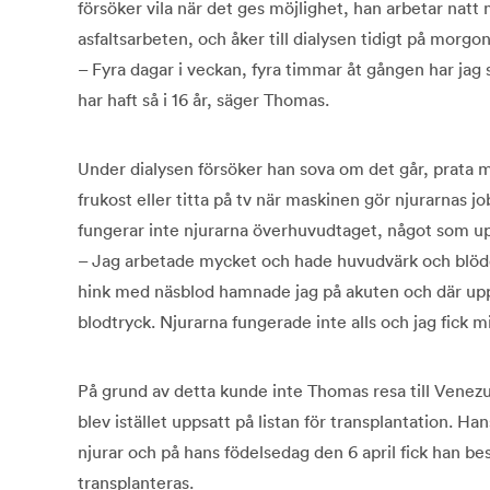
försöker vila när det ges möjlighet, han arbetar natt
asfaltsarbeten, och åker till dialysen tidigt på morgo
– Fyra dagar i veckan, fyra timmar åt gången har jag 
har haft så i 16 år, säger Thomas.
Under dialysen försöker han sova om det går, prata 
frukost eller titta på tv när maskinen gör njurarnas j
fungerar inte njurarna överhuvudtaget, något som u
– Jag arbetade mycket och hade huvudvärk och blödde 
hink med näsblod hamnade jag på akuten och där uppt
blodtryck. Njurarna fungerade inte alls och jag fick m
På grund av detta kunde inte Thomas resa till Venez
blev istället uppsatt på listan för transplantation.
njurar och på hans födelsedag den 6 april fick han be
transplanteras.