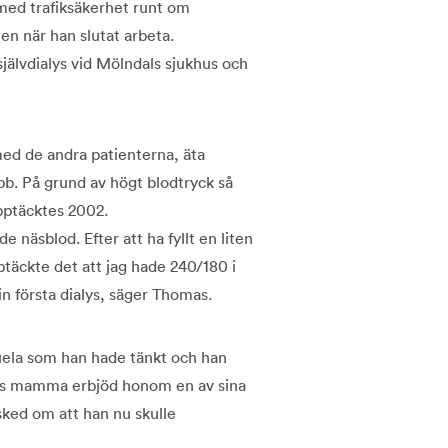
 med trafiksäkerhet runt om
nen när han slutat arbeta.
självdialys vid Mölndals sjukhus och
med de andra patienterna, äta
obb. På grund av högt blodtryck så
pptäcktes 2002.
näsblod. Efter att ha fyllt en liten
äckte det att jag hade 240/180 i
in första dialys, säger Thomas.
uela som han hade tänkt och han
 Hans mamma erbjöd honom en av sina
sked om att han nu skulle