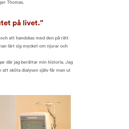
äger Thomas.
tet på livet.
m och att handskas med den på rätt
 han lärt sig mycket om njurar och
gar där jag berättar min historia. Jag
 att sköta dialysen själv får man ut