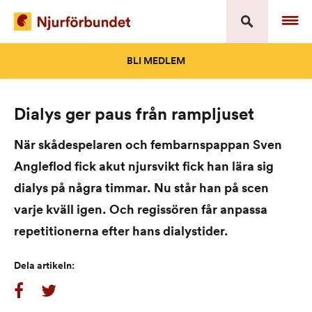
Skip
to
content
BLI MEDLEM
Dialys ger paus från rampljuset
När skådespelaren och fembarnspappan Sven
Angleflod fick akut njursvikt fick han lära sig
dialys på några timmar. Nu står han på scen
varje kväll igen. Och regissören får anpassa
repetitionerna efter hans dialystider.
Dela artikeln: