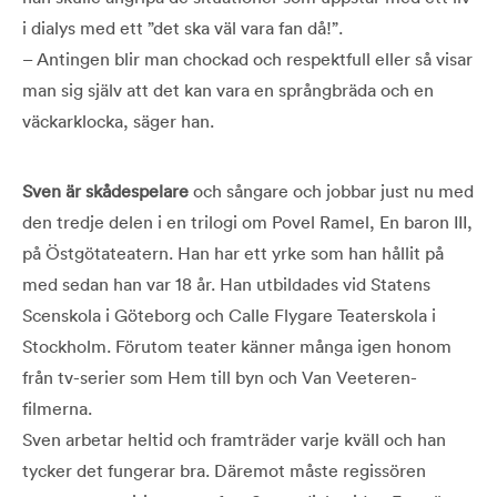
i dialys med ett ”det ska väl vara fan då!”.
– Antingen blir man chockad och respektfull eller så visar
man sig själv att det kan vara en språngbräda och en
väckarklocka, säger han.
Sven är skådespelare
och sångare och jobbar just nu med
den tredje delen i en trilogi om Povel Ramel, En baron III,
på Östgötateatern. Han har ett yrke som han hållit på
med sedan han var 18 år. Han utbildades vid Statens
Scenskola i Göteborg och Calle Flygare Teater­skola i
Stockholm. Förutom teater känner många igen honom
från tv-serier som Hem till byn och Van Veeteren-
filmerna.
Sven arbetar heltid och framträder varje kväll och han
tycker det fungerar bra. Däremot måste regissören