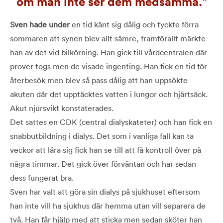
om man inte ser dem medsamma.
Sven hade under
en tid känt sig dålig och tyckte förra
sommaren att synen blev allt sämre, framförallt märkte
han av det vid bilkörning. Han gick till vårdcentralen där
prover togs men de visade ingenting. Han fick en tid för
återbesök men blev så pass dålig att han uppsökte
akuten där det upptäcktes vatten i lungor och hjärtsäck.
Akut njursvikt konstaterades.
Det sattes en CDK (central dialyskateter) och han fick en
snabbutbildning i dialys. Det som i vanliga fall kan ta
veckor att lära sig fick han se till att få kontroll över på
några timmar. Det gick över förväntan och har sedan
dess fungerat bra.
Sven har valt att göra sin dialys på sjukhuset eftersom
han inte vill ha sjukhus där hemma utan vill separera de
två. Han får hjälp med att sticka men sedan sköter han