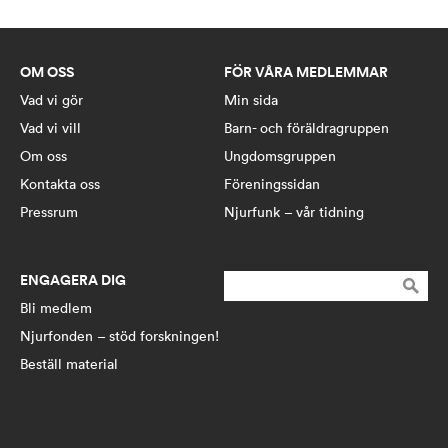
OM OSS
FÖR VÅRA MEDLEMMAR
Vad vi gör
Min sida
Vad vi vill
Barn- och föräldragruppen
Om oss
Ungdomsgruppen
Kontakta oss
Föreningssidan
Pressrum
Njurfunk – vår tidning
ENGAGERA DIG
Sök
efter:
Bli medlem
Njurfonden – stöd forskningen!
Beställ material