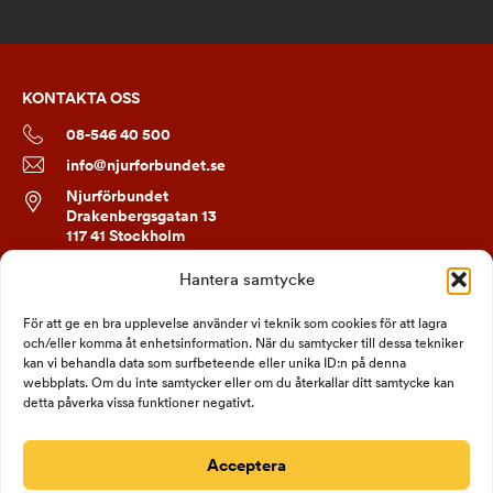
KONTAKTA OSS
08-546 40 500
info@njurforbundet.se
Njurförbundet
Drakenbergsgatan 13
117 41 Stockholm
Hantera samtycke
FÖLJ OSS
För att ge en bra upplevelse använder vi teknik som cookies för att lagra
och/eller komma åt enhetsinformation. När du samtycker till dessa tekniker
kan vi behandla data som surfbeteende eller unika ID:n på denna
webbplats. Om du inte samtycker eller om du återkallar ditt samtycke kan
detta påverka vissa funktioner negativt.
Acceptera