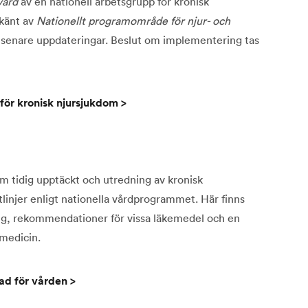
vård
av en nationell arbetsgrupp för kronisk
känt av
Nationellt programområde för njur- och
senare uppdateringar. Beslut om implementering tas
för kronisk njursjukdom >
om tidig upptäckt och utredning av kronisk
injer enligt nationella vårdprogrammet. Här finns
ng, rekommendationer för vissa läkemedel och en
rmedicin.
ad för vården >