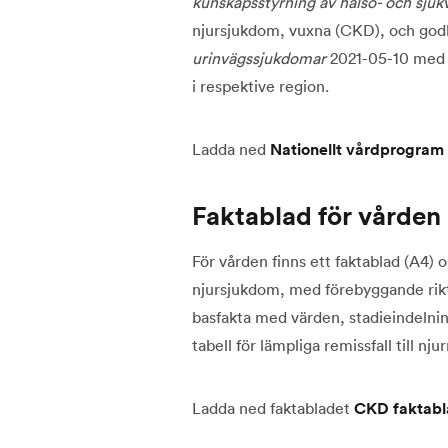
kunskapsstyrning av hälso- och sjuk
njursjukdom, vuxna (CKD), och god
urinvägssjukdomar
2021-05-10 med 
i respektive region.
Ladda ned
Nationellt vårdprogram 
Faktablad för vården
För vården finns ett faktablad (A4) 
njursjukdom, med förebyggande riktl
basfakta med värden, stadieindelni
tabell för lämpliga remissfall till nju
Ladda ned faktabladet
CKD faktabl