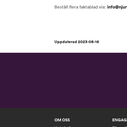
Beställ flera faktablad via:
info@nju
Uppdaterad 2023-08-16
OM OSS
ENGAG