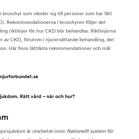
 broschyr som vänder sig till personer som har fått
D). Rekommendationerna i broschyren följer det
ng riktlinjer för hur CKD bör behandlas. Riktlinjerna
ier av CKD, förutom i njurersättande behandling, det
tation. Här finns lättlästa rekommendationer och mål
njurforbundet.se
jukdom. Rätt vård – när och hur?
ram
 njursjukdom är utarbetat inom
Nationellt system för