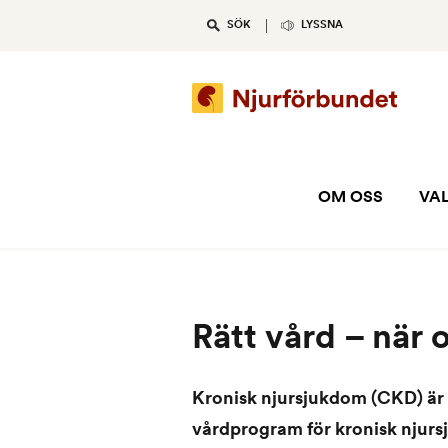
Skip
SÖK
LYSSNA
to
content
OM OSS
VAL
Rätt vård – när 
Kronisk njursjukdom (CKD) är v
vårdprogram för kronisk njur