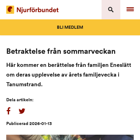
Skip
to
content
BLI MEDLEM
Betraktelse från sommarveckan
Här kommer en berättelse från familjen Eneslätt
om deras upplevelse av årets familje­vecka i
Tanumstrand.
Dela artikeln:
Publicerad 2026-01-13