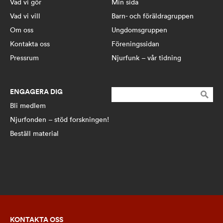
Vad vi gör
Min sida
Vad vi vill
Barn- och föräldragruppen
Om oss
Ungdomsgruppen
Kontakta oss
Föreningssidan
Pressrum
Njurfunk – vår tidning
ENGAGERA DIG
Sök
efter:
Bli medlem
Njurfonden – stöd forskningen!
Beställ material
KONTAKTA OSS