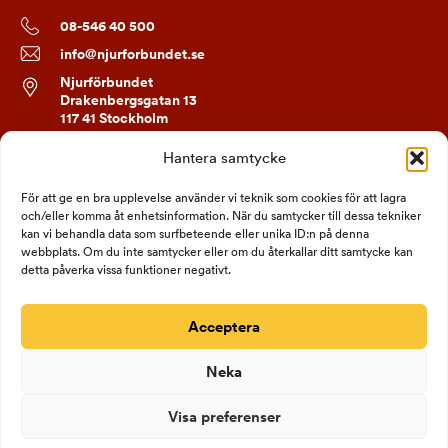
08-546 40 500
info@njurforbundet.se
Njurförbundet
Drakenbergsgatan 13
117 41 Stockholm
Hantera samtycke
FÖLJ OSS
För att ge en bra upplevelse använder vi teknik som cookies för att lagra
och/eller komma åt enhetsinformation. När du samtycker till dessa tekniker
kan vi behandla data som surfbeteende eller unika ID:n på denna
webbplats. Om du inte samtycker eller om du återkallar ditt samtycke kan
detta påverka vissa funktioner negativt.
Acceptera
Neka
Visa preferenser
Bankgiro 690-1334
Org nr: 802006-1332