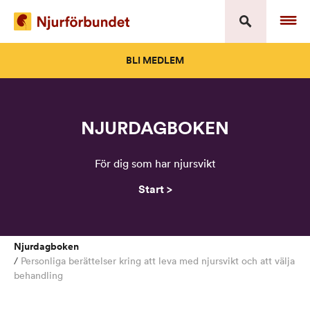
Skip
to
content
BLI MEDLEM
NJURDAGBOKEN
För dig som har njursvikt
Start >
Njurdagboken
/
Personliga berättelser kring att leva med njursvikt och att välja
behandling