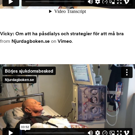
Vicky: Om att ha påsdialys och strategier för att må bra
from
Njurdagboken.se
on
Vimeo
.