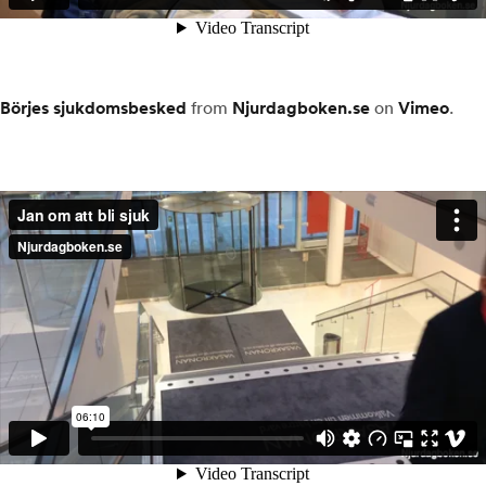
Börjes sjukdomsbesked
from
Njurdagboken.se
on
Vimeo
.