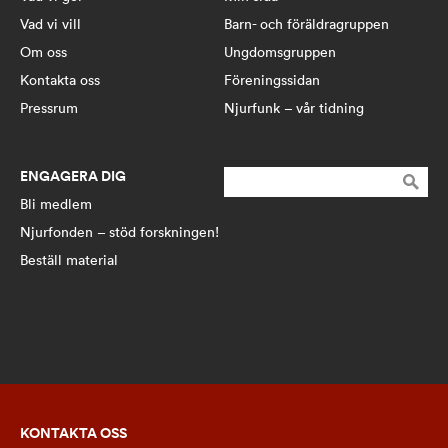
Vad vi vill
Barn- och föräldragruppen
Om oss
Ungdomsgruppen
Kontakta oss
Föreningssidan
Pressrum
Njurfunk – vår tidning
ENGAGERA DIG
Sök
efter:
Bli medlem
Njurfonden – stöd forskningen!
Beställ material
KONTAKTA OSS