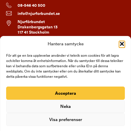
08-546 40 500
info@njurforbundet.se
Njurförbundet
Drakenbergsgatan 13
117 41 Stockholm
Hantera samtycke
FÖLJ OSS
För att ge en bra upplevelse använder vi teknik som cookies för att lagra
och/eller komma åt enhetsinformation. När du samtycker till dessa tekniker
kan vi behandla data som surfbeteende eller unika ID:n på denna
webbplats. Om du inte samtycker eller om du återkallar ditt samtycke kan
detta påverka vissa funktioner negativt.
Acceptera
Neka
Visa preferenser
Bankgiro 690-1334
Org nr: 802006-1332