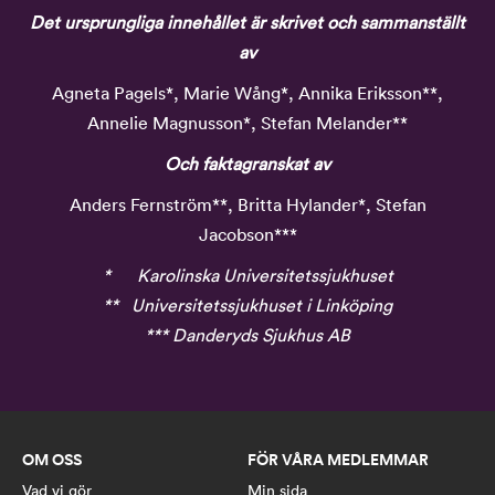
Det ursprungliga innehållet är skrivet och sammanställt
av
Agneta Pagels*, Marie Wång*, Annika Eriksson**,
Annelie Magnusson*, Stefan Melander**
Och faktagranskat av
Anders Fernström**, Britta Hylander*, Stefan
Jacobson***
* Karolinska Universitetssjukhuset
** Universitetssjukhuset i Linköping
*** Danderyds Sjukhus AB
OM OSS
FÖR VÅRA MEDLEMMAR
Vad vi gör
Min sida