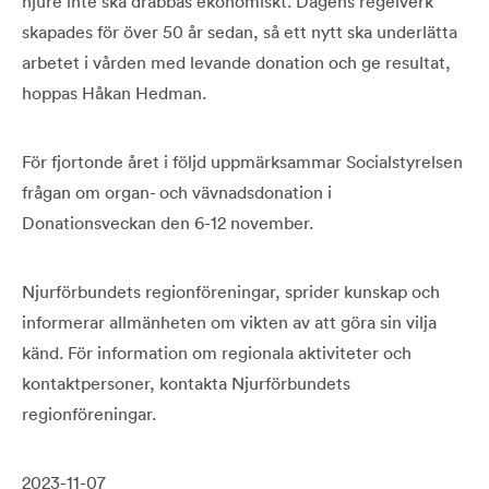
njure inte ska drabbas ekonomiskt. Dagens regelverk
skapades för över 50 år sedan, så ett nytt ska underlätta
arbetet i vården med levande donation och ge resultat,
hoppas Håkan Hedman.
För fjortonde året i följd uppmärksammar Socialstyrelsen
frågan om organ- och vävnadsdonation i
Donationsveckan den 6-12 november.
Njurförbundets regionföreningar, sprider kunskap och
informerar allmänheten om vikten av att göra sin vilja
känd. För information om regionala aktiviteter och
kontaktpersoner, kontakta Njurförbundets
regionföreningar.
2023-11-07