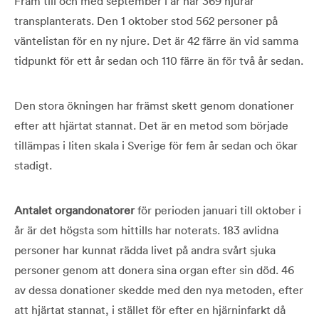
Fram till och med september i år har 369 njurar
transplanterats. Den 1 oktober stod 562 personer på
väntelistan för en ny njure. Det är 42 färre än vid samma
tidpunkt för ett år sedan och 110 färre än för två år sedan.
Den stora ökningen har främst skett genom donationer
efter att hjärtat stannat. Det är en metod som började
tillämpas i liten skala i Sverige för fem år sedan och ökar
stadigt.
Antalet organdonatorer
för perioden januari till oktober i
år är det högsta som hittills har noterats. 183 avlidna
personer har kunnat rädda livet på andra svårt sjuka
personer genom att donera sina organ efter sin död. 46
av dessa donationer skedde med den nya metoden, efter
att hjärtat stannat, i stället för efter en hjärninfarkt då