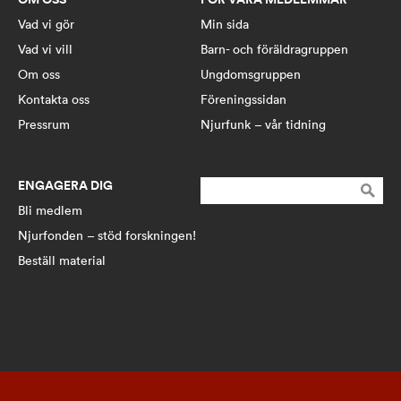
Vad vi gör
Min sida
Vad vi vill
Barn- och föräldragruppen
Om oss
Ungdomsgruppen
Kontakta oss
Föreningssidan
Pressrum
Njurfunk – vår tidning
ENGAGERA DIG
Sök
efter:
Bli medlem
Njurfonden – stöd forskningen!
Beställ material