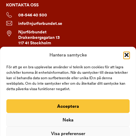
KONTAKTA OSS
08-546 40 500
info@njurforbundet.se
Njurförbundet
Drakenbergsgatan 13
117 41 Stockholm
Hantera samtycke
FÖLJ OSS
För att ge en bra upplevelse använder vi teknik som cookies för att lagra
och/eller komma åt enhetsinformation. När du samtycker till dessa tekniker
kan vi behandla data som surfbeteende eller unika ID:n på denna
webbplats. Om du inte samtycker eller om du återkallar ditt samtycke kan
detta påverka vissa funktioner negativt.
Acceptera
Neka
Visa preferenser
Bankgiro 690-1334
Org nr: 802006-1332