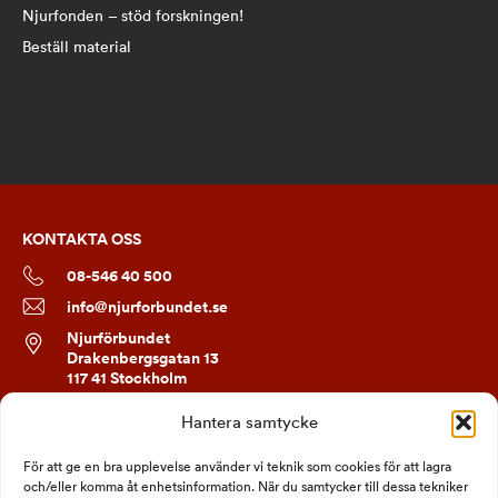
Njurfonden – stöd forskningen!
Beställ material
KONTAKTA OSS
08-546 40 500
info@njurforbundet.se
Njurförbundet
Drakenbergsgatan 13
117 41 Stockholm
Hantera samtycke
FÖLJ OSS
För att ge en bra upplevelse använder vi teknik som cookies för att lagra
och/eller komma åt enhetsinformation. När du samtycker till dessa tekniker