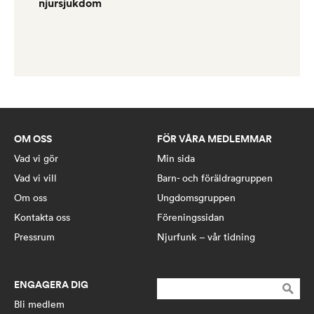
njursjukdom
OM OSS
FÖR VÅRA MEDLEMMAR
Vad vi gör
Min sida
Vad vi vill
Barn- och föräldragruppen
Om oss
Ungdomsgruppen
Kontakta oss
Föreningssidan
Pressrum
Njurfunk – vår tidning
ENGAGERA DIG
Sök
efter:
Bli medlem