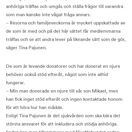
anhöriga träffas och umgås och ställa frågor till varandra
som man kanske inte vågat fråga annars.
– Resorna och familjeveckorna är mycket uppskattade av
de som är med och på det här sättet får medlemmarna
träffas och se att andra lever på liknande sätt som de gör,
säger Tina Pajunen.
De som är levande donatorer och har donerat en njure
behöver också stöd efteråt, något som inte alltid
fungerar.
– Min man donerade en njure till vår son Mikael, men
han fick inget stöd efteråt och ingen kontaktade honom
för att höra hur han mådde.
Enligt Tina Pajunen är det sjukvården som ska bära det
största ansvaret för att inkludera och stödja anhöriga.
Sedan kan man tillsammans med Njurförbundet ordna